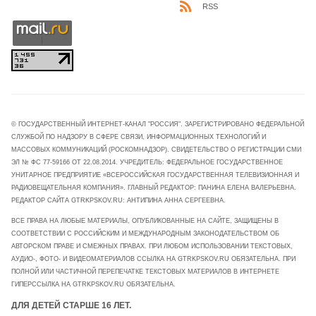
RSS
© ГОСУДАРСТВЕННЫЙ ИНТЕРНЕТ-КАНАЛ "РОССИЯ". ЗАРЕГИСТРИРОВАНО ФЕДЕРАЛЬНОЙ
СЛУЖБОЙ ПО НАДЗОРУ В СФЕРЕ СВЯЗИ, ИНФОРМАЦИОННЫХ ТЕХНОЛОГИЙ И
МАССОВЫХ КОММУНИКАЦИЙ (РОСКОМНАДЗОР). СВИДЕТЕЛЬСТВО О РЕГИСТРАЦИИ СМИ
ЭЛ № ФС 77-59166 ОТ 22.08.2014. УЧРЕДИТЕЛЬ: ФЕДЕРАЛЬНОЕ ГОСУДАРСТВЕННОЕ
УНИТАРНОЕ ПРЕДПРИЯТИЕ «ВСЕРОССИЙСКАЯ ГОСУДАРСТВЕННАЯ ТЕЛЕВИЗИОННАЯ И
РАДИОВЕЩАТЕЛЬНАЯ КОМПАНИЯ». ГЛАВНЫЙ РЕДАКТОР: ПАНИНА ЕЛЕНА ВАЛЕРЬЕВНА.
РЕДАКТОР САЙТА GTRKPSKOV.RU: АНТИПИНА АННА СЕРГЕЕВНА.
ВСЕ ПРАВА НА ЛЮБЫЕ МАТЕРИАЛЫ, ОПУБЛИКОВАННЫЕ НА САЙТЕ, ЗАЩИЩЕНЫ В
СООТВЕТСТВИИ С РОССИЙСКИМ И МЕЖДУНАРОДНЫМ ЗАКОНОДАТЕЛЬСТВОМ ОБ
АВТОРСКОМ ПРАВЕ И СМЕЖНЫХ ПРАВАХ. ПРИ ЛЮБОМ ИСПОЛЬЗОВАНИИ ТЕКСТОВЫХ,
АУДИО-, ФОТО- И ВИДЕОМАТЕРИАЛОВ ССЫЛКА НА GTRKPSKOV.RU ОБЯЗАТЕЛЬНА. ПРИ
ПОЛНОЙ ИЛИ ЧАСТИЧНОЙ ПЕРЕПЕЧАТКЕ ТЕКСТОВЫХ МАТЕРИАЛОВ В ИНТЕРНЕТЕ
ГИПЕРССЫЛКА НА GTRKPSKOV.RU ОБЯЗАТЕЛЬНА.
ДЛЯ ДЕТЕЙ СТАРШЕ 16 ЛЕТ.