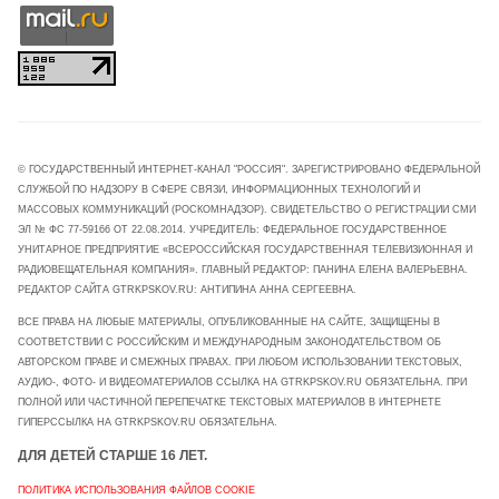
© ГОСУДАРСТВЕННЫЙ ИНТЕРНЕТ-КАНАЛ "РОССИЯ". ЗАРЕГИСТРИРОВАНО ФЕДЕРАЛЬНОЙ
СЛУЖБОЙ ПО НАДЗОРУ В СФЕРЕ СВЯЗИ, ИНФОРМАЦИОННЫХ ТЕХНОЛОГИЙ И
МАССОВЫХ КОММУНИКАЦИЙ (РОСКОМНАДЗОР). СВИДЕТЕЛЬСТВО О РЕГИСТРАЦИИ СМИ
ЭЛ № ФС 77-59166 ОТ 22.08.2014. УЧРЕДИТЕЛЬ: ФЕДЕРАЛЬНОЕ ГОСУДАРСТВЕННОЕ
УНИТАРНОЕ ПРЕДПРИЯТИЕ «ВСЕРОССИЙСКАЯ ГОСУДАРСТВЕННАЯ ТЕЛЕВИЗИОННАЯ И
РАДИОВЕЩАТЕЛЬНАЯ КОМПАНИЯ». ГЛАВНЫЙ РЕДАКТОР: ПАНИНА ЕЛЕНА ВАЛЕРЬЕВНА.
РЕДАКТОР САЙТА GTRKPSKOV.RU: АНТИПИНА АННА СЕРГЕЕВНА.
ВСЕ ПРАВА НА ЛЮБЫЕ МАТЕРИАЛЫ, ОПУБЛИКОВАННЫЕ НА САЙТЕ, ЗАЩИЩЕНЫ В
СООТВЕТСТВИИ С РОССИЙСКИМ И МЕЖДУНАРОДНЫМ ЗАКОНОДАТЕЛЬСТВОМ ОБ
АВТОРСКОМ ПРАВЕ И СМЕЖНЫХ ПРАВАХ. ПРИ ЛЮБОМ ИСПОЛЬЗОВАНИИ ТЕКСТОВЫХ,
АУДИО-, ФОТО- И ВИДЕОМАТЕРИАЛОВ ССЫЛКА НА GTRKPSKOV.RU ОБЯЗАТЕЛЬНА. ПРИ
ПОЛНОЙ ИЛИ ЧАСТИЧНОЙ ПЕРЕПЕЧАТКЕ ТЕКСТОВЫХ МАТЕРИАЛОВ В ИНТЕРНЕТЕ
ГИПЕРССЫЛКА НА GTRKPSKOV.RU ОБЯЗАТЕЛЬНА.
ДЛЯ ДЕТЕЙ СТАРШЕ 16 ЛЕТ.
ПОЛИТИКА ИСПОЛЬЗОВАНИЯ ФАЙЛОВ COOKIE