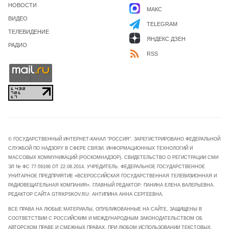
НОВОСТИ
МАКС
ВИДЕО
TELEGRAM
ТЕЛЕВИДЕНИЕ
ЯНДЕКС ДЗЕН
РАДИО
RSS
© ГОСУДАРСТВЕННЫЙ ИНТЕРНЕТ-КАНАЛ "РОССИЯ". ЗАРЕГИСТРИРОВАНО ФЕДЕРАЛЬНОЙ
СЛУЖБОЙ ПО НАДЗОРУ В СФЕРЕ СВЯЗИ, ИНФОРМАЦИОННЫХ ТЕХНОЛОГИЙ И
МАССОВЫХ КОММУНИКАЦИЙ (РОСКОМНАДЗОР). СВИДЕТЕЛЬСТВО О РЕГИСТРАЦИИ СМИ
ЭЛ № ФС 77-59166 ОТ 22.08.2014. УЧРЕДИТЕЛЬ: ФЕДЕРАЛЬНОЕ ГОСУДАРСТВЕННОЕ
УНИТАРНОЕ ПРЕДПРИЯТИЕ «ВСЕРОССИЙСКАЯ ГОСУДАРСТВЕННАЯ ТЕЛЕВИЗИОННАЯ И
РАДИОВЕЩАТЕЛЬНАЯ КОМПАНИЯ». ГЛАВНЫЙ РЕДАКТОР: ПАНИНА ЕЛЕНА ВАЛЕРЬЕВНА.
РЕДАКТОР САЙТА GTRKPSKOV.RU: АНТИПИНА АННА СЕРГЕЕВНА.
ВСЕ ПРАВА НА ЛЮБЫЕ МАТЕРИАЛЫ, ОПУБЛИКОВАННЫЕ НА САЙТЕ, ЗАЩИЩЕНЫ В
СООТВЕТСТВИИ С РОССИЙСКИМ И МЕЖДУНАРОДНЫМ ЗАКОНОДАТЕЛЬСТВОМ ОБ
АВТОРСКОМ ПРАВЕ И СМЕЖНЫХ ПРАВАХ. ПРИ ЛЮБОМ ИСПОЛЬЗОВАНИИ ТЕКСТОВЫХ,