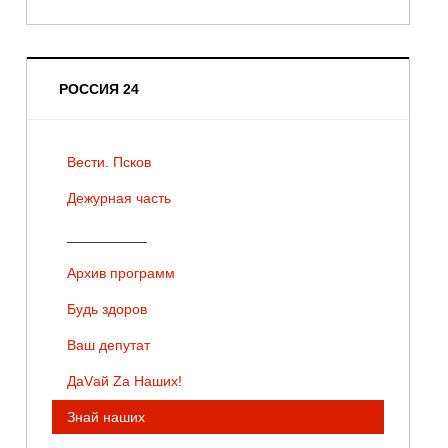
РОССИЯ 24
Вести. Псков
Дежурная часть
__________
Архив программ
Будь здоров
Ваш депутат
ДаVай Zа Наших!
Знай наших