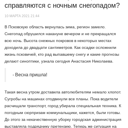
справляются с ночным снегопадом?
10 МАРТА 2021 21:44
В Псковскую область вернулась зима, регион замело.
Снегопад обрушился накануне вечером и не прекращался
всю ночь. Высота снежных покровов в некоторых местах
доходила до двадцати сантиметров. Как осадки осложнили
жизнь псковичей, кто рад выпавшему снегу и какие прогнозы
делают синоптики, узнала сегодня Анастасия Николаева.
- Весна пришла!
Такая весна утром доставила автолюбителям немало хлопот.
Сугробы на машинах отодвинули все планы. Пока водители
расчищали транспорт, город убирала специальная техника. К
погодным сюрпризам коммунальщики, кажется, были готовы.
До этого за некачественную уборку городская администрация
выставляла подрядчику претензию. Теперь же ситуация на