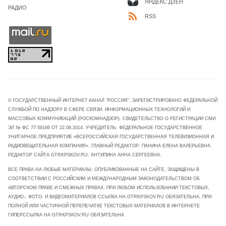
ЯНДЕКС ДЗЕН
РАДИО
RSS
© ГОСУДАРСТВЕННЫЙ ИНТЕРНЕТ-КАНАЛ "РОССИЯ". ЗАРЕГИСТРИРОВАНО ФЕДЕРАЛЬНОЙ
СЛУЖБОЙ ПО НАДЗОРУ В СФЕРЕ СВЯЗИ, ИНФОРМАЦИОННЫХ ТЕХНОЛОГИЙ И
МАССОВЫХ КОММУНИКАЦИЙ (РОСКОМНАДЗОР). СВИДЕТЕЛЬСТВО О РЕГИСТРАЦИИ СМИ
ЭЛ № ФС 77-59166 ОТ 22.08.2014. УЧРЕДИТЕЛЬ: ФЕДЕРАЛЬНОЕ ГОСУДАРСТВЕННОЕ
УНИТАРНОЕ ПРЕДПРИЯТИЕ «ВСЕРОССИЙСКАЯ ГОСУДАРСТВЕННАЯ ТЕЛЕВИЗИОННАЯ И
РАДИОВЕЩАТЕЛЬНАЯ КОМПАНИЯ». ГЛАВНЫЙ РЕДАКТОР: ПАНИНА ЕЛЕНА ВАЛЕРЬЕВНА.
РЕДАКТОР САЙТА GTRKPSKOV.RU: АНТИПИНА АННА СЕРГЕЕВНА.
ВСЕ ПРАВА НА ЛЮБЫЕ МАТЕРИАЛЫ, ОПУБЛИКОВАННЫЕ НА САЙТЕ, ЗАЩИЩЕНЫ В
СООТВЕТСТВИИ С РОССИЙСКИМ И МЕЖДУНАРОДНЫМ ЗАКОНОДАТЕЛЬСТВОМ ОБ
АВТОРСКОМ ПРАВЕ И СМЕЖНЫХ ПРАВАХ. ПРИ ЛЮБОМ ИСПОЛЬЗОВАНИИ ТЕКСТОВЫХ,
АУДИО-, ФОТО- И ВИДЕОМАТЕРИАЛОВ ССЫЛКА НА GTRKPSKOV.RU ОБЯЗАТЕЛЬНА. ПРИ
ПОЛНОЙ ИЛИ ЧАСТИЧНОЙ ПЕРЕПЕЧАТКЕ ТЕКСТОВЫХ МАТЕРИАЛОВ В ИНТЕРНЕТЕ
ГИПЕРССЫЛКА НА GTRKPSKOV.RU ОБЯЗАТЕЛЬНА.