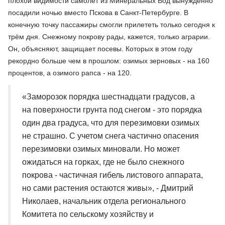
плохой видимости самолёт из Минеральных Вод вынужденно
посадили ночью вместо Пскова в Санкт-Петербурге. В
конечную точку пассажиры смогли прилететь только сегодня к
трём дня. Снежному покрову рады, кажется, только аграрии.
Он, объясняют, защищает посевы. Которых в этом году
рекордно больше чем в прошлом: озимых зерновых - на 160
процентов, а озимого рапса - на 120.
«Заморозок порядка шестнадцати градусов, а
на поверхности грунта под снегом - это порядка
один два градуса, что для перезимовки озимых
не страшно. С учетом снега частично опасения
перезимовки озимых миновали. Но может
ожидаться на горках, где не было снежного
покрова - частичная гибель листового аппарата,
но сами растения остаются живы», - Дмитрий
Николаев, начальник отдела регионального
Комитета по сельскому хозяйству и