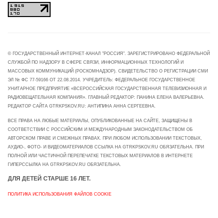
© ГОСУДАРСТВЕННЫЙ ИНТЕРНЕТ-КАНАЛ "РОССИЯ". ЗАРЕГИСТРИРОВАНО ФЕДЕРАЛЬНОЙ
СЛУЖБОЙ ПО НАДЗОРУ В СФЕРЕ СВЯЗИ, ИНФОРМАЦИОННЫХ ТЕХНОЛОГИЙ И
МАССОВЫХ КОММУНИКАЦИЙ (РОСКОМНАДЗОР). СВИДЕТЕЛЬСТВО О РЕГИСТРАЦИИ СМИ
ЭЛ № ФС 77-59166 ОТ 22.08.2014. УЧРЕДИТЕЛЬ: ФЕДЕРАЛЬНОЕ ГОСУДАРСТВЕННОЕ
УНИТАРНОЕ ПРЕДПРИЯТИЕ «ВСЕРОССИЙСКАЯ ГОСУДАРСТВЕННАЯ ТЕЛЕВИЗИОННАЯ И
РАДИОВЕЩАТЕЛЬНАЯ КОМПАНИЯ». ГЛАВНЫЙ РЕДАКТОР: ПАНИНА ЕЛЕНА ВАЛЕРЬЕВНА.
РЕДАКТОР САЙТА GTRKPSKOV.RU: АНТИПИНА АННА СЕРГЕЕВНА.
ВСЕ ПРАВА НА ЛЮБЫЕ МАТЕРИАЛЫ, ОПУБЛИКОВАННЫЕ НА САЙТЕ, ЗАЩИЩЕНЫ В
СООТВЕТСТВИИ С РОССИЙСКИМ И МЕЖДУНАРОДНЫМ ЗАКОНОДАТЕЛЬСТВОМ ОБ
АВТОРСКОМ ПРАВЕ И СМЕЖНЫХ ПРАВАХ. ПРИ ЛЮБОМ ИСПОЛЬЗОВАНИИ ТЕКСТОВЫХ,
АУДИО-, ФОТО- И ВИДЕОМАТЕРИАЛОВ ССЫЛКА НА GTRKPSKOV.RU ОБЯЗАТЕЛЬНА. ПРИ
ПОЛНОЙ ИЛИ ЧАСТИЧНОЙ ПЕРЕПЕЧАТКЕ ТЕКСТОВЫХ МАТЕРИАЛОВ В ИНТЕРНЕТЕ
ГИПЕРССЫЛКА НА GTRKPSKOV.RU ОБЯЗАТЕЛЬНА.
ДЛЯ ДЕТЕЙ СТАРШЕ 16 ЛЕТ.
ПОЛИТИКА ИСПОЛЬЗОВАНИЯ ФАЙЛОВ COOKIE