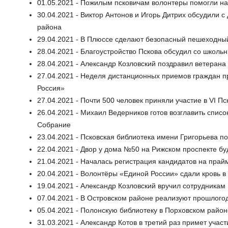
01.05.2021 - Пожилым псковичам волонтеры помогли на
30.04.2021 - Виктор Антонов и Игорь Дитрих обсудили 
района
29.04.2021 - В Плюссе сделают безопасный пешеходны
28.04.2021 - Благоустройство Пскова обсудил со школь
28.04.2021 - Александр Козловский поздравил ветеран
27.04.2021 - Неделя дистанционных приемов граждан п
Россия»
27.04.2021 - Почти 500 человек приняли участие в VI 
26.04.2021 - Михаил Ведерников готов возглавить спис
Собрание
23.04.2021 - Псковская библиотека имени Григорьева 
22.04.2021 - Двор у дома №50 на Рижском проспекте б
21.04.2021 - Началась регистрация кандидатов на пра
20.04.2021 - Волонтёры «Единой России» сдали кровь в
19.04.2021 - Александр Козловский вручил сотрудника
07.04.2021 - В Островском районе реализуют прошлогод
05.04.2021 - Полонскую библиотеку в Порховском райо
31.03.2021 - Александр Котов в третий раз примет учас