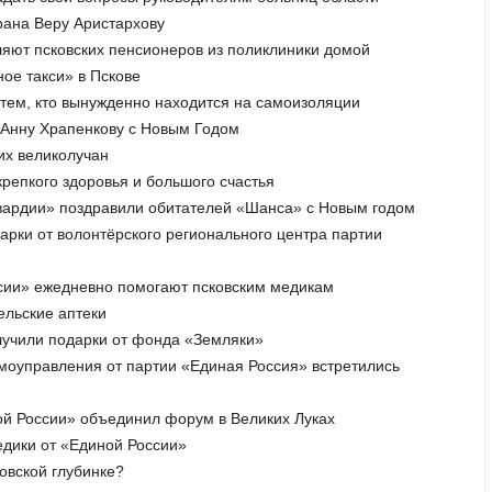
ерана Веру Аристархову
ляют псковских пенсионеров из поликлиники домой
ное такси» в Пскове
тем, кто вынужденно находится на самоизоляции
а Анну Храпенкову с Новым Годом
их великолучан
крепкого здоровья и большого счастья
гвардии» поздравили обитателей «Шанса» с Новым годом
дарки от волонтёрского регионального центра партии
ссии» ежедневно помогают псковским медикам
ельские аптеки
лучили подарки от фонда «Земляки»
амоуправления от партии «Единая Россия» встретились
ной России» объединил форум в Великих Луках
едики от «Единой России»
овской глубинке?