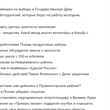
раймериз на выборы в Государственную Думу
ботодателей, которые берут на работу молодежь,
вать центры занятости населения
- лекарства. Какой вклад вносят волонтёры в борьбу с
дработникам Пскова продуктовые наборы
енные обсуждения закона о занятости
кую школу с 150-м юбилеем
еранам из Новоржевского района
астие в праймериз «Единой России»
а боевых действий Павла Филинского с Днем защитника
участники уже добились в Пушкиногорском районе?
 в Пскове убирают сосульки
осстановить изуродованную спортплощадку в Великих Луках
ащения на «Прямую линию» подарили ноутбук и планшеты
адать свои вопросы руководителям больниц области