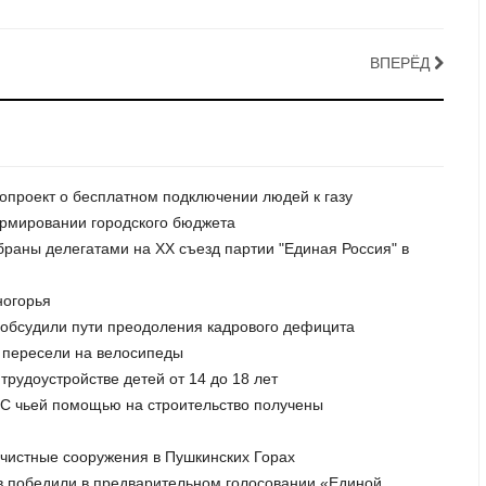
ВПЕРЁД
нопроект о бесплатном подключении людей к газу
формировании городского бюджета
збраны делегатами на XX съезд партии "Единая Россия" в
ногорья
и обсудили пути преодоления кадрового дефицита
к пересели на велосипеды
трудоустройстве детей от 14 до 18 лет
. С чьей помощью на строительство получены
очистные сооружения в Пушкинских Горах
ов победили в предварительном голосовании «Единой