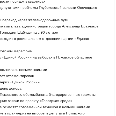
вести порядок в квартирах
с депутатами проблемы Глубоковской волости Опочецкого
й переход через железнодорожные пути
никами глава администрации города Александр Братчиков
а Геннадия Шаблавина с 90-летием
роходит в региональном отделении партии «Единая
Псковском марафоне
ок «Единой России» на выборах в Псковское областное
пополнилась новыми книгами
удет отремонтирован
ймериз «Единой России»
 день донора
м Псковского хлебокомбината благодарственные грамоты
ние заявки по проекту «Городская среда»
не оснастят современной техникой и новыми книгами
тие в праймериз на выборы в депутаты Псковского