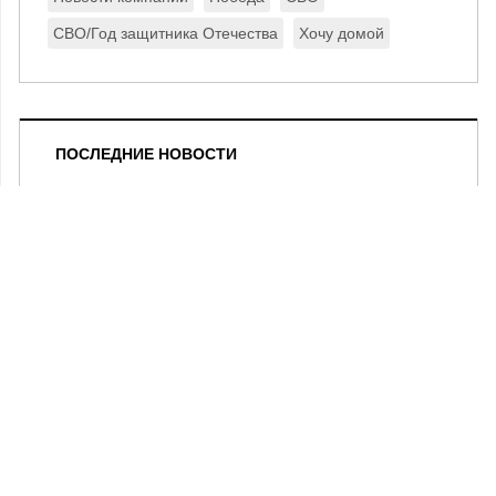
СВО/Год защитника Отечества
Хочу домой
ПОСЛЕДНИЕ НОВОСТИ
Проф-корт вместо фуд-корта: псковской молодежи
рассказали о вакансиях ...