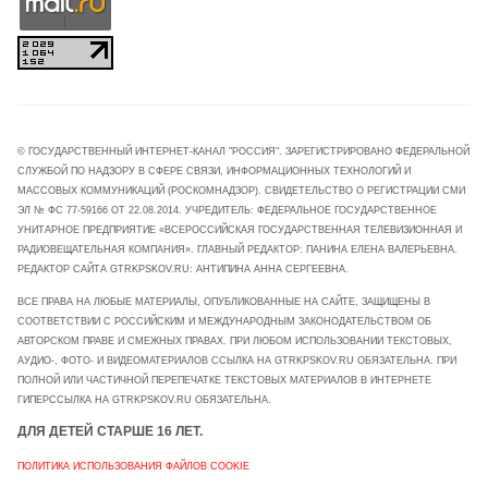
© ГОСУДАРСТВЕННЫЙ ИНТЕРНЕТ-КАНАЛ "РОССИЯ". ЗАРЕГИСТРИРОВАНО ФЕДЕРАЛЬНОЙ
СЛУЖБОЙ ПО НАДЗОРУ В СФЕРЕ СВЯЗИ, ИНФОРМАЦИОННЫХ ТЕХНОЛОГИЙ И
МАССОВЫХ КОММУНИКАЦИЙ (РОСКОМНАДЗОР). СВИДЕТЕЛЬСТВО О РЕГИСТРАЦИИ СМИ
ЭЛ № ФС 77-59166 ОТ 22.08.2014. УЧРЕДИТЕЛЬ: ФЕДЕРАЛЬНОЕ ГОСУДАРСТВЕННОЕ
УНИТАРНОЕ ПРЕДПРИЯТИЕ «ВСЕРОССИЙСКАЯ ГОСУДАРСТВЕННАЯ ТЕЛЕВИЗИОННАЯ И
РАДИОВЕЩАТЕЛЬНАЯ КОМПАНИЯ». ГЛАВНЫЙ РЕДАКТОР: ПАНИНА ЕЛЕНА ВАЛЕРЬЕВНА.
РЕДАКТОР САЙТА GTRKPSKOV.RU: АНТИПИНА АННА СЕРГЕЕВНА.
ВСЕ ПРАВА НА ЛЮБЫЕ МАТЕРИАЛЫ, ОПУБЛИКОВАННЫЕ НА САЙТЕ, ЗАЩИЩЕНЫ В
СООТВЕТСТВИИ С РОССИЙСКИМ И МЕЖДУНАРОДНЫМ ЗАКОНОДАТЕЛЬСТВОМ ОБ
АВТОРСКОМ ПРАВЕ И СМЕЖНЫХ ПРАВАХ. ПРИ ЛЮБОМ ИСПОЛЬЗОВАНИИ ТЕКСТОВЫХ,
АУДИО-, ФОТО- И ВИДЕОМАТЕРИАЛОВ ССЫЛКА НА GTRKPSKOV.RU ОБЯЗАТЕЛЬНА. ПРИ
ПОЛНОЙ ИЛИ ЧАСТИЧНОЙ ПЕРЕПЕЧАТКЕ ТЕКСТОВЫХ МАТЕРИАЛОВ В ИНТЕРНЕТЕ
ГИПЕРССЫЛКА НА GTRKPSKOV.RU ОБЯЗАТЕЛЬНА.
ДЛЯ ДЕТЕЙ СТАРШЕ 16 ЛЕТ.
ПОЛИТИКА ИСПОЛЬЗОВАНИЯ ФАЙЛОВ COOKIE