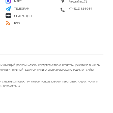
МАКС
Рижский пр.71
+7 (8112) 62-80-54
TELEGRAM
ЯНДЕКС ДЗЕН
RSS
УНИКАЦИЙ (РОСКОМНАДЗОР). СВИДЕТЕЛЬСТВО О РЕГИСТРАЦИИ СМИ ЭЛ № ФС 77-
МПАНИЯ». ГЛАВНЫЙ РЕДАКТОР: ПАНИНА ЕЛЕНА ВАЛЕРЬЕВНА. РЕДАКТОР САЙТА
 СМЕЖНЫХ ПРАВАХ. ПРИ ЛЮБОМ ИСПОЛЬЗОВАНИИ ТЕКСТОВЫХ, АУДИО-, ФОТО- И
RU ОБЯЗАТЕЛЬНА.