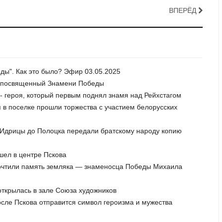
ВПЕРЁД
ды". Как это было? Эфир 03.05.2025
к, посвященный Знамени Победы
- героя, который первым поднял знамя над Рейхстагом
 в поселке прошли торжества с участием белорусских
т Идрицы до Полоцка передали братскому народу копию
шел в центре Пскова
 почтили память земляка — знаменосца Победы Михаила
открылась в зале Союза художников
осле Пскова отправится символ героизма и мужества