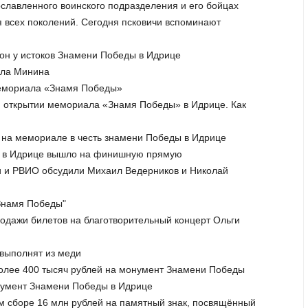
рославленного воинского подразделения и его бойцах
я всех поколений. Сегодня псковичи вспоминают
он у истоков Знамени Победы в Идрице
ила Минина
мемориала «Знамя Победы»
м открытии мемориала «Знамя Победы» в Идрице. Как
т на мемориале в честь знамени Победы в Идрице
» в Идрице вышло на финишную прямую
ти и РВИО обсудили Михаил Ведерников и Николай
"Знамя Победы"
продажи билетов на благотворительный концерт Ольги
выполнят из меди
более 400 тысяч рублей на монумент Знамени Победы
онумент Знамени Победы в Идрице
м сборе 16 млн рублей на памятный знак, посвящённый