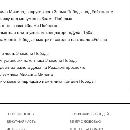
хаила Минина, водрузившего Знамя Победы над Рейхстагом
ощадку под монумент «Знамя Победы»
мятного знака «Знамя Победы»
памятная плита узникам концлагеря «Дулаг-150»
знаменем Победы» смотрите сегодня на канале «Россия
м в честь Знамени Победы
ут установки памятника Знамени Победы
 девятиэтажного дома на Рижском проспекте
го земляка Михаила Минина
фию макета идрицкого памятника «Знамя Победы»
ГОВОРИТ ПСКОВ
ШОУ ВЕЖЛИВЫХ ЛЮДЕЙ
ДЕЖУРНАЯ ЧАСТЬ
ВЕЧЕР С ЛЮБОВЬЮ
ИНТЕРВЬЮ
ДЕД, Я ТЕБЯ ПОМНЮ