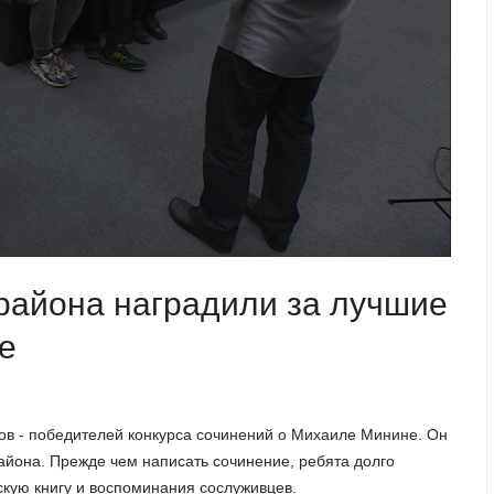
района наградили за лучшие
е
ов - победителей конкурса сочинений о Михаиле Минине. Он
айона. Прежде чем написать сочинение, ребята долго
ескую книгу и воспоминания сослуживцев.