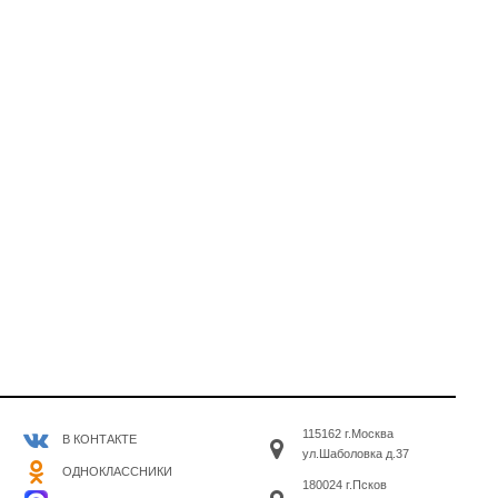
115162 г.Москва
В КОНТАКТЕ
ул.Шаболовка д.37
ОДНОКЛАССНИКИ
180024 г.Псков