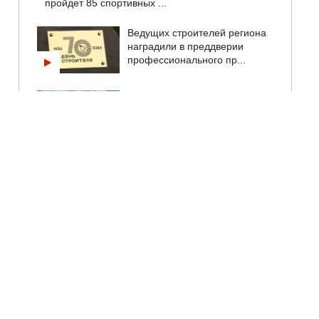
пройдет 85 спортивных ...
Ведущих строителей региона
наградили в преддверии
профессионального пр...
Скидки, проездной и
соцвыплаты: как будет
работать "Единая карта
псков...
Александр Козловский
обсудил с жителями
Невельского округа
благоустрой...