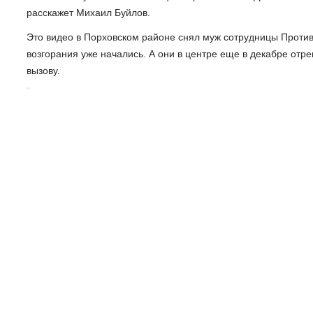
расскажет Михаил Буйлов.
Это видео в Порховском районе снял муж сотрудницы Против
возгорания уже начались. А они в центре еще в декабре отр
вызову.
"В прошлом году в Красногородском районе возни
используя вот такой гусеничный вездеход. На нем
самых труднодоступных мест", - Михаил Буйлов, к
Техника проверенная, выручала специалистов не раз. Но в эт
Tinger. Во-первых, вместительный – в кабину поместятся до
огромные колеса. Приспустив их, можно передвигаться по бо
"А это такой же Tinger, только мини-версия. Как 
преимущество этой техники – это, конечно, маневр
Михаил Буйлов, корреспондент.