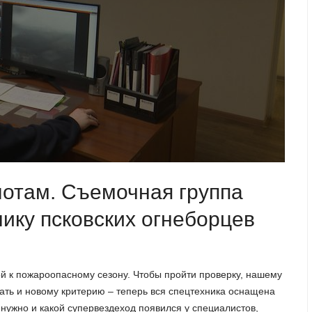
лотам. Съемочная группа
нику псковских огнеборцев
ой к пожароопасному сезону. Чтобы пройти проверку, нашему
ть и новому критерию – теперь вся спецтехника оснащена
 нужно и какой супервездеход появился у специалистов,