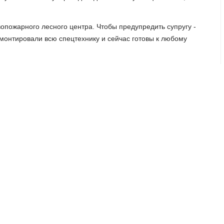
опожарного лесного центра. Чтобы предупредить супругу -
емонтировали всю спецтехнику и сейчас готовы к любому
к сложный пожар в болотистой местности. Тушили,
 в отличие от других машин можно доехать даже до
орреспондент.
ом году бороться с огнем в лесу будут и на новом вездеходе
 восьми человек плюс оборудование. А еще у машины
лоту.
видим, он совсем небольшого размера. И основное
енность. Что ж, давайте попробуем, поедем", -