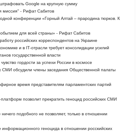
оштрафовать Google на крупную сумму
ая миссия" - Рифат Сабитов
родной конференции «Горный Алтай – прародина тюрков. К
событием для всей страны» - Рифат Сабитов
работу российских корреспондентов на Украине
кономике и в IT-отрасли требует консолидации усилий
ганов государственной власти
чувство гордости за успехи России в космосе
ых СМИ обсудили члены заседания Общественной палаты
 эфирное время представителям парламентских партий
T-платформ позволит прекратить геноцид российских СМИ
 ничего подобного не позволяет, только в отношении
е информационного геноцида в отношении росскийских