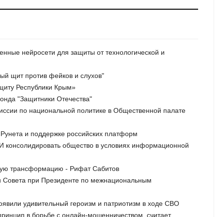
венные нейросети для защиты от технологической и
ный щит против фейков и слухов"
ащиту Республики Крым»
онда "Защитники Отечества"
миссии по национальной политике в Общественной палате
и Рунета и поддержке российских платформ
МИ консолидировать общество в условиях информационной
ную трансформацию - Рифат Сабитов
ии Совета при Президенте по межнациональным
роявили удивительный героизм и патриотизм в ходе СВО
принцип в борьбе с онлайн-мошенничеством, считает