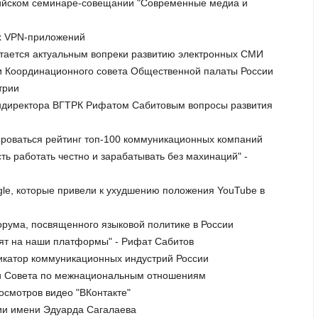
ссийском семинаре-совещании "Современные медиа и
ях VPN-приложений
стается актуальным вопреки развитию электронных СМИ
ии Координационного совета Общественной палаты России
трии
гендиректора ВГТРК Рифатом Сабитовым вопросы развития
мироваться рейтинг топ-100 коммуникационных компаний
ть работать честно и зарабатывать без махинаций" -
gle, которые привели к ухудшению положения YouTube в
орума, посвященного языковой политике в России
дят на наши платформы" - Рифат Сабитов
икатор коммуникационных индустрий России
нии Совета по межнациональным отношениям
осмотров видео "ВКонтакте"
мии имени Эдуарда Сагалаева