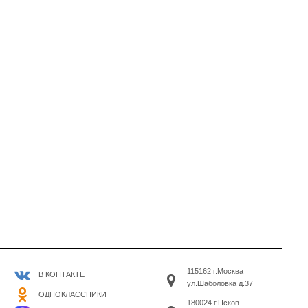
115162 г.Москва
В КОНТАКТЕ
ул.Шаболовка д.37
ОДНОКЛАССНИКИ
180024 г.Псков