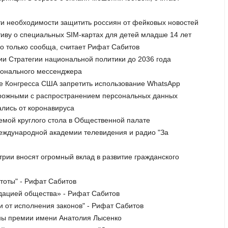
ти необходимости защитить россиян от фейковых новостей
иву о специальных SIM-картах для детей младше 14 лет
о только сообща, считает Рифат Сабитов
ии Стратегии национальной политики до 2036 года
ионального мессенджера
е Конгресса США запретить использование WhatsApp
торожными с распространением персональных данных
ались от коронавируса
емой круглого стола в Общественной палате
Международной академии телевидения и радио "За
рии вносят огромный вклад в развитие гражданского
стоты" - Рифат Сабитов
идацией общества» - Рифат Сабитов
и от исполнения законов" - Рифат Сабитов
ены премии имени Анатолия Лысенко