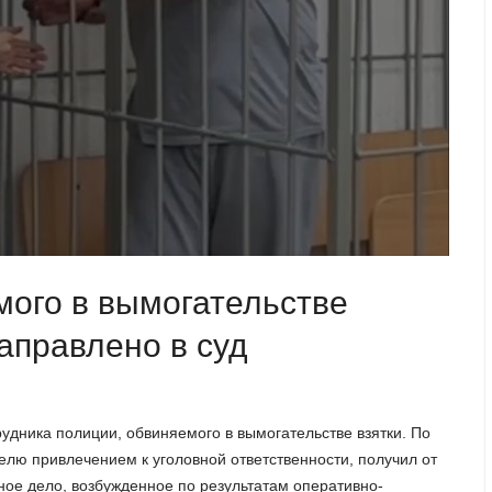
мого в вымогательстве
аправлено в суд
удника полиции, обвиняемого в вымогательстве взятки. По
елю привлечением к уголовной ответственности, получил от
вное дело, возбужденное по результатам оперативно-