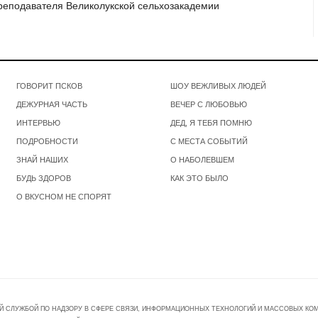
преподавателя Великолукской сельхозакадемии
ГОВОРИТ ПСКОВ
ШОУ ВЕЖЛИВЫХ ЛЮДЕЙ
ДЕЖУРНАЯ ЧАСТЬ
ВЕЧЕР С ЛЮБОВЬЮ
ИНТЕРВЬЮ
ДЕД, Я ТЕБЯ ПОМНЮ
ПОДРОБНОСТИ
С МЕСТА СОБЫТИЙ
ЗНАЙ НАШИХ
О НАБОЛЕВШЕМ
БУДЬ ЗДОРОВ
КАК ЭТО БЫЛО
О ВКУСНОМ НЕ СПОРЯТ
Й СЛУЖБОЙ ПО НАДЗОРУ В СФЕРЕ СВЯЗИ, ИНФОРМАЦИОННЫХ ТЕХНОЛОГИЙ И МАССОВЫХ КОММ