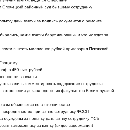
лучении взятки: ведется следствие
ил Опочецкий районный суд бывшему сотруднику
опытку дачи взятки за подпись документов о ремонте
бирались, какие взятки берут чиновники и что их ждет за
 почти в шесть миллионов рублей приговорил Псковский
 Грацкому
раф в 450 тыс. рублей
венности за взятки
ву отказались комментировать задержание сотрудника
 в отношении декана одного из факультетов Великолукской
го зам обвиняются во взяточничестве
 о посредничестве при взятке сотруднику ФССП
ека осуждены за попытку дать взятку сотруднику ФСБ
розит таможеннику за взятку (видео задержания)