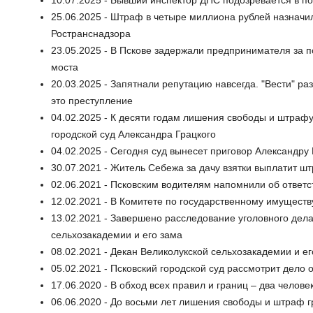
10.07.2025 - Бывший инспектор ДПС подозревается в по
25.06.2025 - Штраф в четыре миллиона рублей назнач
Ространснадзора
23.05.2025 - В Пскове задержали предпринимателя за п
моста
20.03.2025 - Запятнали репутацию навсегда. "Вести" раз
это преступление
04.02.2025 - К десяти годам лишения свободы и штрафу
городской суд Александра Грацкого
04.02.2025 - Сегодня суд вынесет приговор Александру
30.07.2021 - Житель Себежа за дачу взятки выплатит шт
02.06.2021 - Псковским водителям напомнили об ответст
12.02.2021 - В Комитете по государственному имущест
13.02.2021 - Завершено расследование уголовного дела
сельхозакадемии и его зама
08.02.2021 - Декан Великолукской сельхозакадемии и е
05.02.2021 - Псковский городской суд рассмотрит дело
17.06.2020 - В обход всех правил и границ – два челов
06.06.2020 - До восьми лет лишения свободы и штраф г