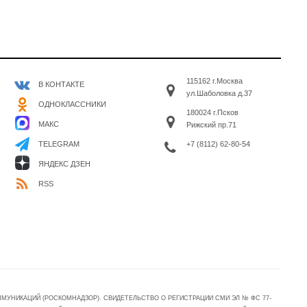
115162 г.Москва
В КОНТАКТЕ
ул.Шаболовка д.37
ОДНОКЛАССНИКИ
180024 г.Псков
МАКС
Рижский пр.71
+7 (8112) 62-80-54
TELEGRAM
ЯНДЕКС ДЗЕН
RSS
УНИКАЦИЙ (РОСКОМНАДЗОР). СВИДЕТЕЛЬСТВО О РЕГИСТРАЦИИ СМИ ЭЛ № ФС 77-