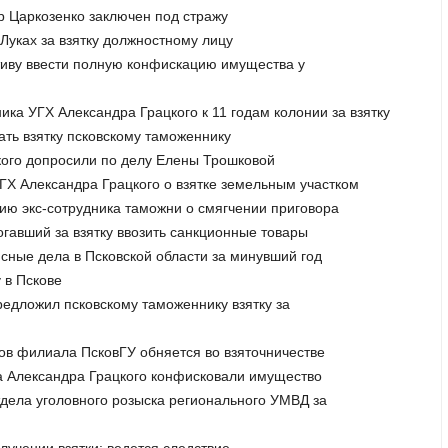
р Царкозенко заключен под стражу
Луках за взятку должностному лицу
тиву ввести полную конфискацию имущества у
ика УГХ Александра Грацкого к 11 годам колонии за взятку
ать взятку псковскому таможеннику
кого допросили по делу Елены Трошковой
УГХ Александра Грацкого о взятке земельным участком
цию экс-сотрудника таможни о смягчении приговора
гавший за взятку ввозить санкционные товары
нсные дела в Псковской области за минувший год
 в Пскове
редложил псковскому таможеннику взятку за
тов филиала ПсковГУ обняется во взяточничестве
а Александра Грацкого конфисковали имущество
тдела уголовного розыска регионального УМВД за