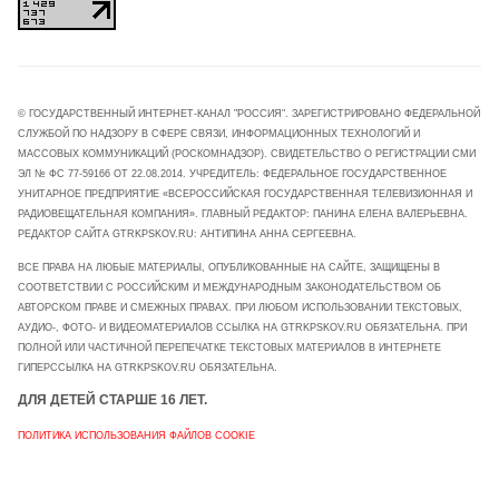
© ГОСУДАРСТВЕННЫЙ ИНТЕРНЕТ-КАНАЛ "РОССИЯ". ЗАРЕГИСТРИРОВАНО ФЕДЕРАЛЬНОЙ
СЛУЖБОЙ ПО НАДЗОРУ В СФЕРЕ СВЯЗИ, ИНФОРМАЦИОННЫХ ТЕХНОЛОГИЙ И
МАССОВЫХ КОММУНИКАЦИЙ (РОСКОМНАДЗОР). СВИДЕТЕЛЬСТВО О РЕГИСТРАЦИИ СМИ
ЭЛ № ФС 77-59166 ОТ 22.08.2014. УЧРЕДИТЕЛЬ: ФЕДЕРАЛЬНОЕ ГОСУДАРСТВЕННОЕ
УНИТАРНОЕ ПРЕДПРИЯТИЕ «ВСЕРОССИЙСКАЯ ГОСУДАРСТВЕННАЯ ТЕЛЕВИЗИОННАЯ И
РАДИОВЕЩАТЕЛЬНАЯ КОМПАНИЯ». ГЛАВНЫЙ РЕДАКТОР: ПАНИНА ЕЛЕНА ВАЛЕРЬЕВНА.
РЕДАКТОР САЙТА GTRKPSKOV.RU: АНТИПИНА АННА СЕРГЕЕВНА.
ВСЕ ПРАВА НА ЛЮБЫЕ МАТЕРИАЛЫ, ОПУБЛИКОВАННЫЕ НА САЙТЕ, ЗАЩИЩЕНЫ В
СООТВЕТСТВИИ С РОССИЙСКИМ И МЕЖДУНАРОДНЫМ ЗАКОНОДАТЕЛЬСТВОМ ОБ
АВТОРСКОМ ПРАВЕ И СМЕЖНЫХ ПРАВАХ. ПРИ ЛЮБОМ ИСПОЛЬЗОВАНИИ ТЕКСТОВЫХ,
АУДИО-, ФОТО- И ВИДЕОМАТЕРИАЛОВ ССЫЛКА НА GTRKPSKOV.RU ОБЯЗАТЕЛЬНА. ПРИ
ПОЛНОЙ ИЛИ ЧАСТИЧНОЙ ПЕРЕПЕЧАТКЕ ТЕКСТОВЫХ МАТЕРИАЛОВ В ИНТЕРНЕТЕ
ГИПЕРССЫЛКА НА GTRKPSKOV.RU ОБЯЗАТЕЛЬНА.
ДЛЯ ДЕТЕЙ СТАРШЕ 16 ЛЕТ.
ПОЛИТИКА ИСПОЛЬЗОВАНИЯ ФАЙЛОВ COOKIE