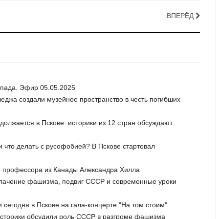
ВПЕРЁД
апада. Эфир 05.05.2025
лледжа создали музейное пространство в честь погибших
олжается в Пскове: историки из 12 стран обсуждают
 и что делать с русофобией? В Пскове стартовал
е профессора из Канады Александра Хилла
облачение фашизма, подвиг СССР и современные уроки
 сегодня в Пскове на гала-концерте "На том стоим"
 историки обсудили роль СССР в разгроме фашизма