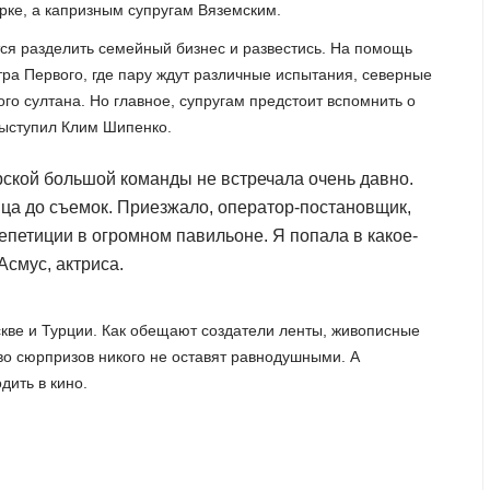
рке, а капризным супругам Вяземским.
ся разделить семейный бизнес и развестись. На помощь
ра Первого, где пару ждут различные испытания, северные
го султана. Но главное, супругам предстоит вспомнить о
выступил Клим Шипенко.
ерской большой команды не встречала очень давно.
сяца до съемок. Приезжало, оператор-постановщик,
етиции в огромном павильоне. Я попала в какое-
Асмус, актриса.
кве и Турции. Как обещают создатели ленты, живописные
о сюрпризов никого не оставят равнодушными. А
ить в кино.