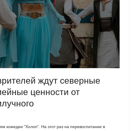
 зрителей ждут северные
мейные ценности от
илучного
ям комедии "Холоп". На этот раз на перевоспитание в