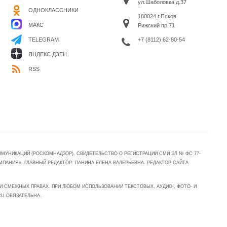
ул.Шаболовка д.37
ОДНОКЛАССНИКИ
180024 г.Псков
МАКС
Рижский пр.71
+7 (8112) 62-80-54
TELEGRAM
ЯНДЕКС ДЗЕН
RSS
УНИКАЦИЙ (РОСКОМНАДЗОР). СВИДЕТЕЛЬСТВО О РЕГИСТРАЦИИ СМИ ЭЛ № ФС 77-
МПАНИЯ». ГЛАВНЫЙ РЕДАКТОР: ПАНИНА ЕЛЕНА ВАЛЕРЬЕВНА. РЕДАКТОР САЙТА
 СМЕЖНЫХ ПРАВАХ. ПРИ ЛЮБОМ ИСПОЛЬЗОВАНИИ ТЕКСТОВЫХ, АУДИО-, ФОТО- И
RU ОБЯЗАТЕЛЬНА.