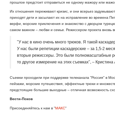
прошлое предстоит отправиться не одному мажору или мажо
Их отношения переживают кризис, и они всерьез задумывают
приходят дети и засылают их на исправление во времена Пет
верфи, морские приключения и знакомство с дворцом турецко
самом важном – любви и семье. Режиссером проекта вновь 
"У нас в кино очень много трюков. Я такой каскад
У нас были репетиции каскадерские – за 1,5-2 ме
вторые режиссеры. Это были полномасштабные реп
то другое измерение на этих съемках", – Кристина 
Съемки проходили при поддержке телеканала "Россия" в Мос
пейзажи, морские путешествия, эффектные трюки и множеств
предстоящие большие выходные – отличная возможность сход
Вести-Псков
Присоединяйтесь к нам в "
МАКС
"