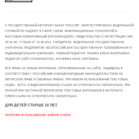
© ГОСУДАРСТВЕННЫЙ ИНТЕРНЕТ-КАНАЛ "РОССИЯ". ЗАРЕГИСТРИРОВАНО ФЕДЕРАЛЬНОЙ
СЛУЖБОЙ ПО НАДЗОРУ В СФЕРЕ СВЯЗИ, ИНФОРМАЦИОННЫХ ТЕХНОЛОГИЙ И
МАССОВЫХ КОММУНИКАЦИЙ (РОСКОМНАДЗОР). СВИДЕТЕЛЬСТВО О РЕГИСТРАЦИИ СМИ
ЭЛ № ФС 77-59166 ОТ 22.08.2014. УЧРЕДИТЕЛЬ: ФЕДЕРАЛЬНОЕ ГОСУДАРСТВЕННОЕ
УНИТАРНОЕ ПРЕДПРИЯТИЕ «ВСЕРОССИЙСКАЯ ГОСУДАРСТВЕННАЯ ТЕЛЕВИЗИОННАЯ И
РАДИОВЕЩАТЕЛЬНАЯ КОМПАНИЯ». ГЛАВНЫЙ РЕДАКТОР: ПАНИНА ЕЛЕНА ВАЛЕРЬЕВНА.
РЕДАКТОР САЙТА GTRKPSKOV.RU: АНТИПИНА АННА СЕРГЕЕВНА.
ВСЕ ПРАВА НА ЛЮБЫЕ МАТЕРИАЛЫ, ОПУБЛИКОВАННЫЕ НА САЙТЕ, ЗАЩИЩЕНЫ В
СООТВЕТСТВИИ С РОССИЙСКИМ И МЕЖДУНАРОДНЫМ ЗАКОНОДАТЕЛЬСТВОМ ОБ
АВТОРСКОМ ПРАВЕ И СМЕЖНЫХ ПРАВАХ. ПРИ ЛЮБОМ ИСПОЛЬЗОВАНИИ ТЕКСТОВЫХ,
АУДИО-, ФОТО- И ВИДЕОМАТЕРИАЛОВ ССЫЛКА НА GTRKPSKOV.RU ОБЯЗАТЕЛЬНА. ПРИ
ПОЛНОЙ ИЛИ ЧАСТИЧНОЙ ПЕРЕПЕЧАТКЕ ТЕКСТОВЫХ МАТЕРИАЛОВ В ИНТЕРНЕТЕ
ГИПЕРССЫЛКА НА GTRKPSKOV.RU ОБЯЗАТЕЛЬНА.
ДЛЯ ДЕТЕЙ СТАРШЕ 16 ЛЕТ.
ПОЛИТИКА ИСПОЛЬЗОВАНИЯ ФАЙЛОВ COOKIE