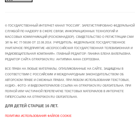
© ГОСУДАРСТВЕННЫЙ ИНТЕРНЕТ-КАНАЛ "РОССИЯ". ЗАРЕГИСТРИРОВАНО ФЕДЕРАЛЬНОЙ
СЛУЖБОЙ ПО НАДЗОРУ В СФЕРЕ СВЯЗИ, ИНФОРМАЦИОННЫХ ТЕХНОЛОГИЙ И
МАССОВЫХ КОММУНИКАЦИЙ (РОСКОМНАДЗОР). СВИДЕТЕЛЬСТВО О РЕГИСТРАЦИИ СМИ
ЭЛ № ФС 77-59166 ОТ 22.08.2014. УЧРЕДИТЕЛЬ: ФЕДЕРАЛЬНОЕ ГОСУДАРСТВЕННОЕ
УНИТАРНОЕ ПРЕДПРИЯТИЕ «ВСЕРОССИЙСКАЯ ГОСУДАРСТВЕННАЯ ТЕЛЕВИЗИОННАЯ И
РАДИОВЕЩАТЕЛЬНАЯ КОМПАНИЯ». ГЛАВНЫЙ РЕДАКТОР: ПАНИНА ЕЛЕНА ВАЛЕРЬЕВНА.
РЕДАКТОР САЙТА GTRKPSKOV.RU: АНТИПИНА АННА СЕРГЕЕВНА.
ВСЕ ПРАВА НА ЛЮБЫЕ МАТЕРИАЛЫ, ОПУБЛИКОВАННЫЕ НА САЙТЕ, ЗАЩИЩЕНЫ В
СООТВЕТСТВИИ С РОССИЙСКИМ И МЕЖДУНАРОДНЫМ ЗАКОНОДАТЕЛЬСТВОМ ОБ
АВТОРСКОМ ПРАВЕ И СМЕЖНЫХ ПРАВАХ. ПРИ ЛЮБОМ ИСПОЛЬЗОВАНИИ ТЕКСТОВЫХ,
АУДИО-, ФОТО- И ВИДЕОМАТЕРИАЛОВ ССЫЛКА НА GTRKPSKOV.RU ОБЯЗАТЕЛЬНА. ПРИ
ПОЛНОЙ ИЛИ ЧАСТИЧНОЙ ПЕРЕПЕЧАТКЕ ТЕКСТОВЫХ МАТЕРИАЛОВ В ИНТЕРНЕТЕ
ГИПЕРССЫЛКА НА GTRKPSKOV.RU ОБЯЗАТЕЛЬНА.
ДЛЯ ДЕТЕЙ СТАРШЕ 16 ЛЕТ.
ПОЛИТИКА ИСПОЛЬЗОВАНИЯ ФАЙЛОВ COOKIE