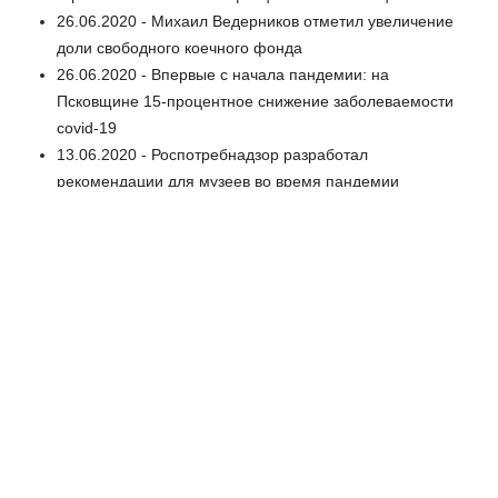
26.06.2020 - Михаил Ведерников отметил увеличение
доли свободного коечного фонда
26.06.2020 - Впервые с начала пандемии: на
Псковщине 15-процентное снижение заболеваемости
covid-19
13.06.2020 - Роспотребнадзор разработал
рекомендации для музеев во время пандемии
12.06.2020 - Министерство Культуры намерено
открыть федеральные музеи и музеи-заповедники
08.06.2020 - Переход к нормальной жизни. Собянин
анонсировал снятие ограничительных мер
05.06.2020 - Помощь детям в случае травмы временно
будет оказываться в Областной детской больнице
05.06.2020 - Александр Нестерук: Сотрудники
администрации Плюсского района маски надевали
только на видеоселекторы
05.06.2020 - Подробности вспышки коронавируса в
Порховской больнице рассказал главный санитарный