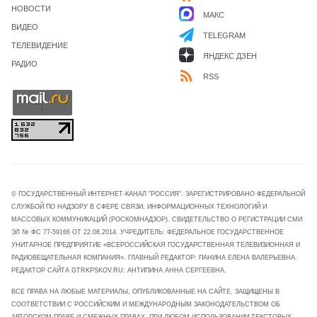
НОВОСТИ
МАКС
ВИДЕО
TELEGRAM
ТЕЛЕВИДЕНИЕ
ЯНДЕКС ДЗЕН
РАДИО
RSS
© ГОСУДАРСТВЕННЫЙ ИНТЕРНЕТ-КАНАЛ "РОССИЯ". ЗАРЕГИСТРИРОВАНО ФЕДЕРАЛЬНОЙ
СЛУЖБОЙ ПО НАДЗОРУ В СФЕРЕ СВЯЗИ, ИНФОРМАЦИОННЫХ ТЕХНОЛОГИЙ И
МАССОВЫХ КОММУНИКАЦИЙ (РОСКОМНАДЗОР). СВИДЕТЕЛЬСТВО О РЕГИСТРАЦИИ СМИ
ЭЛ № ФС 77-59166 ОТ 22.08.2014. УЧРЕДИТЕЛЬ: ФЕДЕРАЛЬНОЕ ГОСУДАРСТВЕННОЕ
УНИТАРНОЕ ПРЕДПРИЯТИЕ «ВСЕРОССИЙСКАЯ ГОСУДАРСТВЕННАЯ ТЕЛЕВИЗИОННАЯ И
РАДИОВЕЩАТЕЛЬНАЯ КОМПАНИЯ». ГЛАВНЫЙ РЕДАКТОР: ПАНИНА ЕЛЕНА ВАЛЕРЬЕВНА.
РЕДАКТОР САЙТА GTRKPSKOV.RU: АНТИПИНА АННА СЕРГЕЕВНА.
ВСЕ ПРАВА НА ЛЮБЫЕ МАТЕРИАЛЫ, ОПУБЛИКОВАННЫЕ НА САЙТЕ, ЗАЩИЩЕНЫ В
СООТВЕТСТВИИ С РОССИЙСКИМ И МЕЖДУНАРОДНЫМ ЗАКОНОДАТЕЛЬСТВОМ ОБ
АВТОРСКОМ ПРАВЕ И СМЕЖНЫХ ПРАВАХ. ПРИ ЛЮБОМ ИСПОЛЬЗОВАНИИ ТЕКСТОВЫХ,