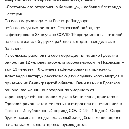
медработники обнаружили пневмонию, прямо с
«Ласточки» его отправили в больницу», - добавил Александр
Нестерук.
По словам руководителя Роспотребнадзора,
неблагополучным остается Островский район, где
зафиксировано 38 случаев COVID-19 среди местных жителей,
не считая жителей других районов, которые находились в
больнице.
Из сельских районов на себя обращает внимание Гдовский
район, где 12 человек заболели коронавирусом, и Псковский –
там 13 человек. 40 случаев зафиксированы у приезжих.
Александр Нестерук рассказал о двух случаях коронавируса у
приезжих из Ленинградской области. Один из них в Гдовском
районе, где женщина похоронила умершего от
коронавирусной пневмонии мужа в Кингисеппе, приехала в
Гдовский район, затем ее госпитализировали с пневмонией в
Пскове. «Инкубационный период COVID-19 - 4-5 дней. Скоро
будем пожинать плоды - массовый заезд был в конце апреля,
начале мая»,- констатировал руководитель