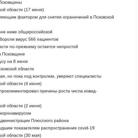
х Псковщины
кой области (17 июня)
деляющим фактором для снятия ограничений в Псковской
ионе ниже общероссийской
обороли вирус 566 пациентов
ласти по-прежнему остается непростой
на Псковщине
усу на 8 июня
сковской области
ная, но пока под контролем, уверяют специалисты
кой области (4 июня)
в прокомментировал причины роста числа ковид-
кой области (2 июня)
и коронавирусом
 администрации Плюсского района
 худшим показателям распространения covid-19
ой области (30 мая)