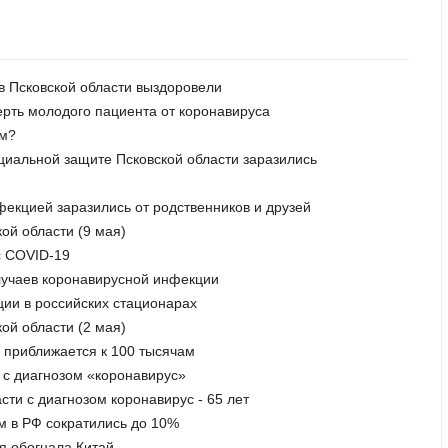
 в Псковской области выздоровели
рть молодого пациента от коронавируса
ым?
оциальной защите Псковской области заразились
фекцией заразились от родственников и друзей
ой области (9 мая)
с COVID-19
случаев коронавирусной инфекции
ции в российских стационарах
ой области (2 мая)
и приближается к 100 тысячам
ь с диагнозом «коронавирус»
сти с диагнозом коронавирус - 65 лет
м в РФ сократились до 10%
я обогнала Китай