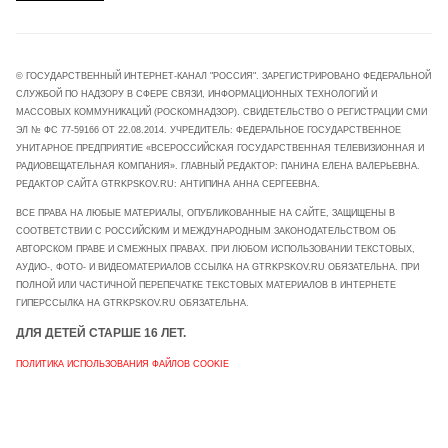
© ГОСУДАРСТВЕННЫЙ ИНТЕРНЕТ-КАНАЛ "РОССИЯ". ЗАРЕГИСТРИРОВАНО ФЕДЕРАЛЬНОЙ
СЛУЖБОЙ ПО НАДЗОРУ В СФЕРЕ СВЯЗИ, ИНФОРМАЦИОННЫХ ТЕХНОЛОГИЙ И
МАССОВЫХ КОММУНИКАЦИЙ (РОСКОМНАДЗОР). СВИДЕТЕЛЬСТВО О РЕГИСТРАЦИИ СМИ
ЭЛ № ФС 77-59166 ОТ 22.08.2014. УЧРЕДИТЕЛЬ: ФЕДЕРАЛЬНОЕ ГОСУДАРСТВЕННОЕ
УНИТАРНОЕ ПРЕДПРИЯТИЕ «ВСЕРОССИЙСКАЯ ГОСУДАРСТВЕННАЯ ТЕЛЕВИЗИОННАЯ И
РАДИОВЕЩАТЕЛЬНАЯ КОМПАНИЯ». ГЛАВНЫЙ РЕДАКТОР: ПАНИНА ЕЛЕНА ВАЛЕРЬЕВНА.
РЕДАКТОР САЙТА GTRKPSKOV.RU: АНТИПИНА АННА СЕРГЕЕВНА.
ВСЕ ПРАВА НА ЛЮБЫЕ МАТЕРИАЛЫ, ОПУБЛИКОВАННЫЕ НА САЙТЕ, ЗАЩИЩЕНЫ В
СООТВЕТСТВИИ С РОССИЙСКИМ И МЕЖДУНАРОДНЫМ ЗАКОНОДАТЕЛЬСТВОМ ОБ
АВТОРСКОМ ПРАВЕ И СМЕЖНЫХ ПРАВАХ. ПРИ ЛЮБОМ ИСПОЛЬЗОВАНИИ ТЕКСТОВЫХ,
АУДИО-, ФОТО- И ВИДЕОМАТЕРИАЛОВ ССЫЛКА НА GTRKPSKOV.RU ОБЯЗАТЕЛЬНА. ПРИ
ПОЛНОЙ ИЛИ ЧАСТИЧНОЙ ПЕРЕПЕЧАТКЕ ТЕКСТОВЫХ МАТЕРИАЛОВ В ИНТЕРНЕТЕ
ГИПЕРССЫЛКА НА GTRKPSKOV.RU ОБЯЗАТЕЛЬНА.
ДЛЯ ДЕТЕЙ СТАРШЕ 16 ЛЕТ.
ПОЛИТИКА ИСПОЛЬЗОВАНИЯ ФАЙЛОВ COOKIE