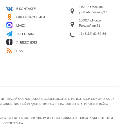
115162 г.Москва
В КОНТАКТЕ
ул.Шаболовка д.37
ОДНОКЛАССНИКИ
180024 г.Псков
МАКС
Рижский пр.71
+7 (8112) 62-80-54
TELEGRAM
ЯНДЕКС ДЗЕН
RSS
УНИКАЦИЙ (РОСКОМНАДЗОР). СВИДЕТЕЛЬСТВО О РЕГИСТРАЦИИ СМИ ЭЛ № ФС 77-
МПАНИЯ». ГЛАВНЫЙ РЕДАКТОР: ПАНИНА ЕЛЕНА ВАЛЕРЬЕВНА. РЕДАКТОР САЙТА
 СМЕЖНЫХ ПРАВАХ. ПРИ ЛЮБОМ ИСПОЛЬЗОВАНИИ ТЕКСТОВЫХ, АУДИО-, ФОТО- И
RU ОБЯЗАТЕЛЬНА.