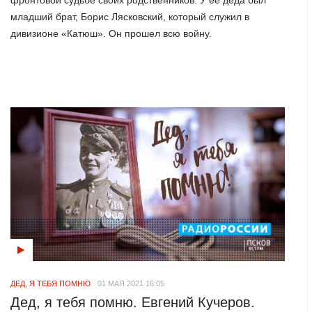
фронтовой судьбе своих родственников. У ее деда был
младший брат, Борис Лясковский, который служил в
дивизионе «Катюш». Он прошел всю войну.
ДЕД, Я ТЕБЯ ПОМНЮ
01 МАЯ 2021 16:05
Дед, я тебя помню. Евгений Кучеров.