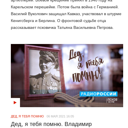
артиллерии. Боевой крещение принял в 1940 году на
Карельском перешейке. Потом была война с Германией.
Василий Вуколович защищал Кавказ, участвовал в штурме
Кенигсберга и Берлина. О фронтовой судьбе отца
рассказывает псковичка Татьяна Васильевна Петрова.
ДЕД, Я ТЕБЯ ПОМНЮ
06 МАЯ 2021 16:05
Дед, я тебя помню. Владимир