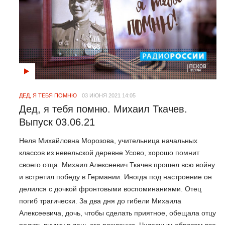
ДЕД, Я ТЕБЯ ПОМНЮ
03 ИЮНЯ 2021 14:05
Дед, я тебя помню. Михаил Ткачев.
Выпуск 03.06.21
Неля Михайловна Морозова, учительница начальных
классов из невельской деревне Усово, хорошо помнит
своего отца. Михаил Алексеевич Ткачев прошел всю войну
и встретил победу в Германии. Иногда под настроение он
делился с дочкой фронтовыми воспоминаниями. Отец
погиб трагически. За два дня до гибели Михаила
Алексеевича, дочь, чтобы сделать приятное, обещала отцу
родить внучку в день его рождения. Чудесным образом все