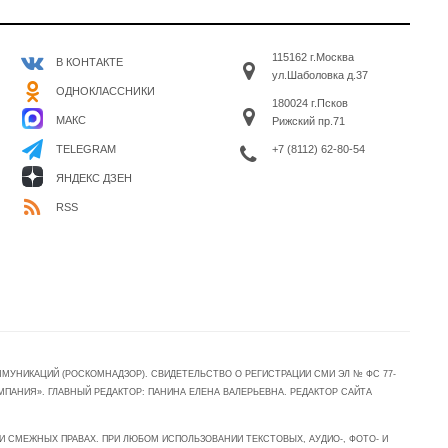
115162 г.Москва
В КОНТАКТЕ
ул.Шаболовка д.37
ОДНОКЛАССНИКИ
180024 г.Псков
МАКС
Рижский пр.71
+7 (8112) 62-80-54
TELEGRAM
ЯНДЕКС ДЗЕН
RSS
УНИКАЦИЙ (РОСКОМНАДЗОР). СВИДЕТЕЛЬСТВО О РЕГИСТРАЦИИ СМИ ЭЛ № ФС 77-
МПАНИЯ». ГЛАВНЫЙ РЕДАКТОР: ПАНИНА ЕЛЕНА ВАЛЕРЬЕВНА. РЕДАКТОР САЙТА
 СМЕЖНЫХ ПРАВАХ. ПРИ ЛЮБОМ ИСПОЛЬЗОВАНИИ ТЕКСТОВЫХ, АУДИО-, ФОТО- И