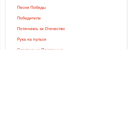
Песни Победы
Победители
Потягнемъ за Отечество
Рука на пульсе
Сделано на Псковщине
Сокровища земли Псковской
Спасая жизни
Специальный репортаж
Товарищи собственники
ТЕГИ