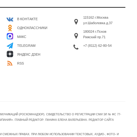
115162 г.Москва
В КОНТАКТЕ
ул.Шаболовка д.37
ОДНОКЛАССНИКИ
180024 г.Псков
МАКС
Рижский пр.71
+7 (8112) 62-80-54
TELEGRAM
ЯНДЕКС ДЗЕН
RSS
УНИКАЦИЙ (РОСКОМНАДЗОР). СВИДЕТЕЛЬСТВО О РЕГИСТРАЦИИ СМИ ЭЛ № ФС 77-
МПАНИЯ». ГЛАВНЫЙ РЕДАКТОР: ПАНИНА ЕЛЕНА ВАЛЕРЬЕВНА. РЕДАКТОР САЙТА
 СМЕЖНЫХ ПРАВАХ. ПРИ ЛЮБОМ ИСПОЛЬЗОВАНИИ ТЕКСТОВЫХ, АУДИО-, ФОТО- И