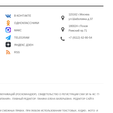
115162 г.Москва
В КОНТАКТЕ
ул.Шаболовка д.37
ОДНОКЛАССНИКИ
180024 г.Псков
МАКС
Рижский пр.71
+7 (8112) 62-80-54
TELEGRAM
ЯНДЕКС ДЗЕН
RSS
УНИКАЦИЙ (РОСКОМНАДЗОР). СВИДЕТЕЛЬСТВО О РЕГИСТРАЦИИ СМИ ЭЛ № ФС 77-
МПАНИЯ». ГЛАВНЫЙ РЕДАКТОР: ПАНИНА ЕЛЕНА ВАЛЕРЬЕВНА. РЕДАКТОР САЙТА
 СМЕЖНЫХ ПРАВАХ. ПРИ ЛЮБОМ ИСПОЛЬЗОВАНИИ ТЕКСТОВЫХ, АУДИО-, ФОТО- И