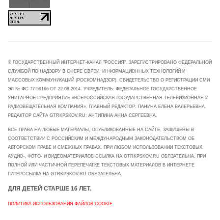
© ГОСУДАРСТВЕННЫЙ ИНТЕРНЕТ-КАНАЛ "РОССИЯ". ЗАРЕГИСТРИРОВАНО ФЕДЕРАЛЬНОЙ
СЛУЖБОЙ ПО НАДЗОРУ В СФЕРЕ СВЯЗИ, ИНФОРМАЦИОННЫХ ТЕХНОЛОГИЙ И
МАССОВЫХ КОММУНИКАЦИЙ (РОСКОМНАДЗОР). СВИДЕТЕЛЬСТВО О РЕГИСТРАЦИИ СМИ
ЭЛ № ФС 77-59166 ОТ 22.08.2014. УЧРЕДИТЕЛЬ: ФЕДЕРАЛЬНОЕ ГОСУДАРСТВЕННОЕ
УНИТАРНОЕ ПРЕДПРИЯТИЕ «ВСЕРОССИЙСКАЯ ГОСУДАРСТВЕННАЯ ТЕЛЕВИЗИОННАЯ И
РАДИОВЕЩАТЕЛЬНАЯ КОМПАНИЯ». ГЛАВНЫЙ РЕДАКТОР: ПАНИНА ЕЛЕНА ВАЛЕРЬЕВНА.
РЕДАКТОР САЙТА GTRKPSKOV.RU: АНТИПИНА АННА СЕРГЕЕВНА.
ВСЕ ПРАВА НА ЛЮБЫЕ МАТЕРИАЛЫ, ОПУБЛИКОВАННЫЕ НА САЙТЕ, ЗАЩИЩЕНЫ В
СООТВЕТСТВИИ С РОССИЙСКИМ И МЕЖДУНАРОДНЫМ ЗАКОНОДАТЕЛЬСТВОМ ОБ
АВТОРСКОМ ПРАВЕ И СМЕЖНЫХ ПРАВАХ. ПРИ ЛЮБОМ ИСПОЛЬЗОВАНИИ ТЕКСТОВЫХ,
АУДИО-, ФОТО- И ВИДЕОМАТЕРИАЛОВ ССЫЛКА НА GTRKPSKOV.RU ОБЯЗАТЕЛЬНА. ПРИ
ПОЛНОЙ ИЛИ ЧАСТИЧНОЙ ПЕРЕПЕЧАТКЕ ТЕКСТОВЫХ МАТЕРИАЛОВ В ИНТЕРНЕТЕ
ГИПЕРССЫЛКА НА GTRKPSKOV.RU ОБЯЗАТЕЛЬНА.
ДЛЯ ДЕТЕЙ СТАРШЕ 16 ЛЕТ.
ПОЛИТИКА ИСПОЛЬЗОВАНИЯ ФАЙЛОВ COOKIE