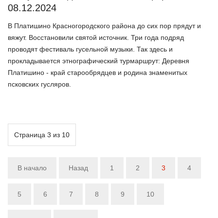
08.12.2024
В Платишино Красногородского района до сих пор прядут и
вяжут. Восстановили святой источник. Три года подряд
проводят фестиваль гусельной музыки. Так здесь и
прокладывается этнографический турмаршрут: Деревня
Платишино - край старообрядцев и родина знаменитых
псковских гусляров.
Страница 3 из 10
В начало
Назад
1
2
3
4
5
6
7
8
9
10