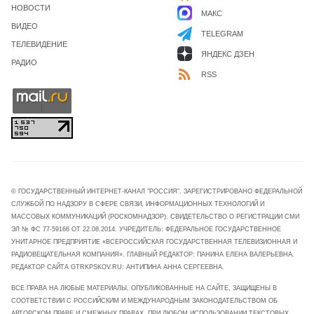
НОВОСТИ
МАКС
ВИДЕО
TELEGRAM
ТЕЛЕВИДЕНИЕ
ЯНДЕКС ДЗЕН
РАДИО
RSS
© ГОСУДАРСТВЕННЫЙ ИНТЕРНЕТ-КАНАЛ "РОССИЯ". ЗАРЕГИСТРИРОВАНО ФЕДЕРАЛЬНОЙ
СЛУЖБОЙ ПО НАДЗОРУ В СФЕРЕ СВЯЗИ, ИНФОРМАЦИОННЫХ ТЕХНОЛОГИЙ И
МАССОВЫХ КОММУНИКАЦИЙ (РОСКОМНАДЗОР). СВИДЕТЕЛЬСТВО О РЕГИСТРАЦИИ СМИ
ЭЛ № ФС 77-59166 ОТ 22.08.2014. УЧРЕДИТЕЛЬ: ФЕДЕРАЛЬНОЕ ГОСУДАРСТВЕННОЕ
УНИТАРНОЕ ПРЕДПРИЯТИЕ «ВСЕРОССИЙСКАЯ ГОСУДАРСТВЕННАЯ ТЕЛЕВИЗИОННАЯ И
РАДИОВЕЩАТЕЛЬНАЯ КОМПАНИЯ». ГЛАВНЫЙ РЕДАКТОР: ПАНИНА ЕЛЕНА ВАЛЕРЬЕВНА.
РЕДАКТОР САЙТА GTRKPSKOV.RU: АНТИПИНА АННА СЕРГЕЕВНА.
ВСЕ ПРАВА НА ЛЮБЫЕ МАТЕРИАЛЫ, ОПУБЛИКОВАННЫЕ НА САЙТЕ, ЗАЩИЩЕНЫ В
СООТВЕТСТВИИ С РОССИЙСКИМ И МЕЖДУНАРОДНЫМ ЗАКОНОДАТЕЛЬСТВОМ ОБ
АВТОРСКОМ ПРАВЕ И СМЕЖНЫХ ПРАВАХ. ПРИ ЛЮБОМ ИСПОЛЬЗОВАНИИ ТЕКСТОВЫХ,