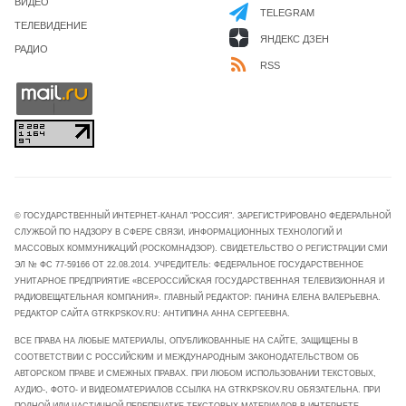
ВИДЕО
TELEGRAM
ТЕЛЕВИДЕНИЕ
ЯНДЕКС ДЗЕН
РАДИО
RSS
© ГОСУДАРСТВЕННЫЙ ИНТЕРНЕТ-КАНАЛ "РОССИЯ". ЗАРЕГИСТРИРОВАНО ФЕДЕРАЛЬНОЙ
СЛУЖБОЙ ПО НАДЗОРУ В СФЕРЕ СВЯЗИ, ИНФОРМАЦИОННЫХ ТЕХНОЛОГИЙ И
МАССОВЫХ КОММУНИКАЦИЙ (РОСКОМНАДЗОР). СВИДЕТЕЛЬСТВО О РЕГИСТРАЦИИ СМИ
ЭЛ № ФС 77-59166 ОТ 22.08.2014. УЧРЕДИТЕЛЬ: ФЕДЕРАЛЬНОЕ ГОСУДАРСТВЕННОЕ
УНИТАРНОЕ ПРЕДПРИЯТИЕ «ВСЕРОССИЙСКАЯ ГОСУДАРСТВЕННАЯ ТЕЛЕВИЗИОННАЯ И
РАДИОВЕЩАТЕЛЬНАЯ КОМПАНИЯ». ГЛАВНЫЙ РЕДАКТОР: ПАНИНА ЕЛЕНА ВАЛЕРЬЕВНА.
РЕДАКТОР САЙТА GTRKPSKOV.RU: АНТИПИНА АННА СЕРГЕЕВНА.
ВСЕ ПРАВА НА ЛЮБЫЕ МАТЕРИАЛЫ, ОПУБЛИКОВАННЫЕ НА САЙТЕ, ЗАЩИЩЕНЫ В
СООТВЕТСТВИИ С РОССИЙСКИМ И МЕЖДУНАРОДНЫМ ЗАКОНОДАТЕЛЬСТВОМ ОБ
АВТОРСКОМ ПРАВЕ И СМЕЖНЫХ ПРАВАХ. ПРИ ЛЮБОМ ИСПОЛЬЗОВАНИИ ТЕКСТОВЫХ,
АУДИО-, ФОТО- И ВИДЕОМАТЕРИАЛОВ ССЫЛКА НА GTRKPSKOV.RU ОБЯЗАТЕЛЬНА. ПРИ
ПОЛНОЙ ИЛИ ЧАСТИЧНОЙ ПЕРЕПЕЧАТКЕ ТЕКСТОВЫХ МАТЕРИАЛОВ В ИНТЕРНЕТЕ