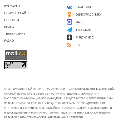
КОНТАКТЫ
В КОНТАКТЕ
ПОИСК НА САЙТЕ
ОДНОКЛАССНИКИ
НОВОСТИ
МАКС
ВИДЕО
TELEGRAM
ТЕЛЕВИДЕНИЕ
ЯНДЕКС ДЗЕН
РАДИО
RSS
© ГОСУДАРСТВЕННЫЙ ИНТЕРНЕТ-КАНАЛ "РОССИЯ". ЗАРЕГИСТРИРОВАНО ФЕДЕРАЛЬНОЙ
СЛУЖБОЙ ПО НАДЗОРУ В СФЕРЕ СВЯЗИ, ИНФОРМАЦИОННЫХ ТЕХНОЛОГИЙ И
МАССОВЫХ КОММУНИКАЦИЙ (РОСКОМНАДЗОР). СВИДЕТЕЛЬСТВО О РЕГИСТРАЦИИ СМИ
ЭЛ № ФС 77-59166 ОТ 22.08.2014. УЧРЕДИТЕЛЬ: ФЕДЕРАЛЬНОЕ ГОСУДАРСТВЕННОЕ
УНИТАРНОЕ ПРЕДПРИЯТИЕ «ВСЕРОССИЙСКАЯ ГОСУДАРСТВЕННАЯ ТЕЛЕВИЗИОННАЯ И
РАДИОВЕЩАТЕЛЬНАЯ КОМПАНИЯ». ГЛАВНЫЙ РЕДАКТОР: ПАНИНА ЕЛЕНА ВАЛЕРЬЕВНА.
РЕДАКТОР САЙТА GTRKPSKOV.RU: АНТИПИНА АННА СЕРГЕЕВНА.