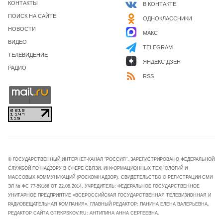
КОНТАКТЫ
В КОНТАКТЕ
ПОИСК НА САЙТЕ
ОДНОКЛАССНИКИ
НОВОСТИ
МАКС
ВИДЕО
TELEGRAM
ТЕЛЕВИДЕНИЕ
ЯНДЕКС ДЗЕН
РАДИО
RSS
© ГОСУДАРСТВЕННЫЙ ИНТЕРНЕТ-КАНАЛ "РОССИЯ". ЗАРЕГИСТРИРОВАНО ФЕДЕРАЛЬНОЙ
СЛУЖБОЙ ПО НАДЗОРУ В СФЕРЕ СВЯЗИ, ИНФОРМАЦИОННЫХ ТЕХНОЛОГИЙ И
МАССОВЫХ КОММУНИКАЦИЙ (РОСКОМНАДЗОР). СВИДЕТЕЛЬСТВО О РЕГИСТРАЦИИ СМИ
ЭЛ № ФС 77-59166 ОТ 22.08.2014. УЧРЕДИТЕЛЬ: ФЕДЕРАЛЬНОЕ ГОСУДАРСТВЕННОЕ
УНИТАРНОЕ ПРЕДПРИЯТИЕ «ВСЕРОССИЙСКАЯ ГОСУДАРСТВЕННАЯ ТЕЛЕВИЗИОННАЯ И
РАДИОВЕЩАТЕЛЬНАЯ КОМПАНИЯ». ГЛАВНЫЙ РЕДАКТОР: ПАНИНА ЕЛЕНА ВАЛЕРЬЕВНА.
РЕДАКТОР САЙТА GTRKPSKOV.RU: АНТИПИНА АННА СЕРГЕЕВНА.