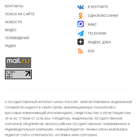
КОНТАКТЫ
В КОНТАКТЕ
ПОИСК НА САЙТЕ
ОДНОКЛАССНИКИ
НОВОСТИ
МАКС
ВИДЕО
TELEGRAM
ТЕЛЕВИДЕНИЕ
ЯНДЕКС ДЗЕН
РАДИО
RSS
© ГОСУДАРСТВЕННЫЙ ИНТЕРНЕТ-КАНАЛ "РОССИЯ". ЗАРЕГИСТРИРОВАНО ФЕДЕРАЛЬНОЙ
СЛУЖБОЙ ПО НАДЗОРУ В СФЕРЕ СВЯЗИ, ИНФОРМАЦИОННЫХ ТЕХНОЛОГИЙ И
МАССОВЫХ КОММУНИКАЦИЙ (РОСКОМНАДЗОР). СВИДЕТЕЛЬСТВО О РЕГИСТРАЦИИ СМИ
ЭЛ № ФС 77-59166 ОТ 22.08.2014. УЧРЕДИТЕЛЬ: ФЕДЕРАЛЬНОЕ ГОСУДАРСТВЕННОЕ
УНИТАРНОЕ ПРЕДПРИЯТИЕ «ВСЕРОССИЙСКАЯ ГОСУДАРСТВЕННАЯ ТЕЛЕВИЗИОННАЯ И
РАДИОВЕЩАТЕЛЬНАЯ КОМПАНИЯ». ГЛАВНЫЙ РЕДАКТОР: ПАНИНА ЕЛЕНА ВАЛЕРЬЕВНА.
РЕДАКТОР САЙТА GTRKPSKOV.RU: АНТИПИНА АННА СЕРГЕЕВНА.