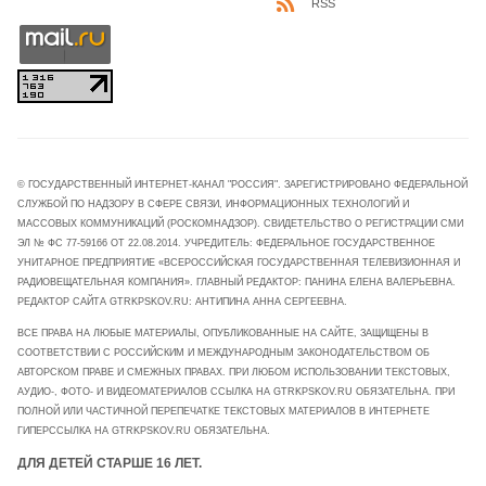
RSS
© ГОСУДАРСТВЕННЫЙ ИНТЕРНЕТ-КАНАЛ "РОССИЯ". ЗАРЕГИСТРИРОВАНО ФЕДЕРАЛЬНОЙ
СЛУЖБОЙ ПО НАДЗОРУ В СФЕРЕ СВЯЗИ, ИНФОРМАЦИОННЫХ ТЕХНОЛОГИЙ И
МАССОВЫХ КОММУНИКАЦИЙ (РОСКОМНАДЗОР). СВИДЕТЕЛЬСТВО О РЕГИСТРАЦИИ СМИ
ЭЛ № ФС 77-59166 ОТ 22.08.2014. УЧРЕДИТЕЛЬ: ФЕДЕРАЛЬНОЕ ГОСУДАРСТВЕННОЕ
УНИТАРНОЕ ПРЕДПРИЯТИЕ «ВСЕРОССИЙСКАЯ ГОСУДАРСТВЕННАЯ ТЕЛЕВИЗИОННАЯ И
РАДИОВЕЩАТЕЛЬНАЯ КОМПАНИЯ». ГЛАВНЫЙ РЕДАКТОР: ПАНИНА ЕЛЕНА ВАЛЕРЬЕВНА.
РЕДАКТОР САЙТА GTRKPSKOV.RU: АНТИПИНА АННА СЕРГЕЕВНА.
ВСЕ ПРАВА НА ЛЮБЫЕ МАТЕРИАЛЫ, ОПУБЛИКОВАННЫЕ НА САЙТЕ, ЗАЩИЩЕНЫ В
СООТВЕТСТВИИ С РОССИЙСКИМ И МЕЖДУНАРОДНЫМ ЗАКОНОДАТЕЛЬСТВОМ ОБ
АВТОРСКОМ ПРАВЕ И СМЕЖНЫХ ПРАВАХ. ПРИ ЛЮБОМ ИСПОЛЬЗОВАНИИ ТЕКСТОВЫХ,
АУДИО-, ФОТО- И ВИДЕОМАТЕРИАЛОВ ССЫЛКА НА GTRKPSKOV.RU ОБЯЗАТЕЛЬНА. ПРИ
ПОЛНОЙ ИЛИ ЧАСТИЧНОЙ ПЕРЕПЕЧАТКЕ ТЕКСТОВЫХ МАТЕРИАЛОВ В ИНТЕРНЕТЕ
ГИПЕРССЫЛКА НА GTRKPSKOV.RU ОБЯЗАТЕЛЬНА.
ДЛЯ ДЕТЕЙ СТАРШЕ 16 ЛЕТ.