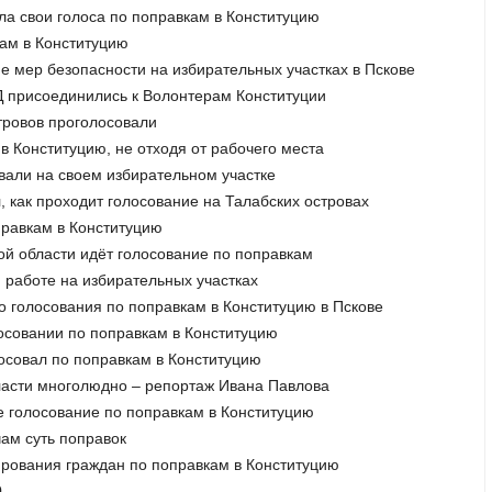
ла свои голоса по поправкам в Конституцию
кам в Конституцию
е мер безопасности на избирательных участках в Пскове
 присоединились к Волонтерам Конституции
стровов проголосовали
 в Конституцию, не отходя от рабочего места
вали на своем избирательном участке
, как проходит голосование на Талабских островах
правкам в Конституцию
ской области идёт голосование по поправкам
й работе на избирательных участках
о голосования по поправкам в Конституцию в Пскове
лосовании по поправкам в Конституцию
лосовал по поправкам в Конституцию
бласти многолюдно – репортаж Ивана Павлова
е голосование по поправкам в Конституцию
ам суть поправок
ирования граждан по поправкам в Конституцию
0