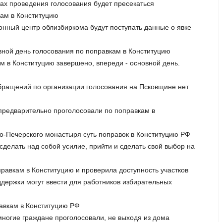
тах проведения голосования будет пресекаться
кам в Конституцию
онный центр облизбиркома будут поступать данные о явке
овной день голосования по поправкам в Конституцию
м в Конституцию завершено, впереди - основной день.
обращений по организации голосования на Псковщине нет
й предварительно проголосовали по поправкам в
во-Печерского монастыря суть поправок в Конституцию РФ
сделать над собой усилие, прийти и сделать свой выбор на
равкам в Конституцию и проверила доступность участков
держки могут ввести для работников избирательных
равкам в Конституцию РФ
 многие граждане проголосовали, не выходя из дома