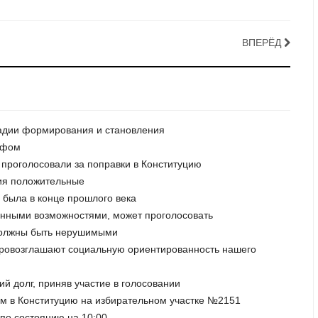
ВПЕРЁД
стадии формирования и становления
умфом
 проголосовали за поправки в Конституцию
ния положительные
о была в конце прошлого века
ченными возможностями, может проголосовать
 должны быть нерушимыми
 провозглашают социальную ориентированность нашего
ий долг, приняв участие в голосовании
ам в Конституцию на избирательном участке №2151
 по состоянию на 10:00