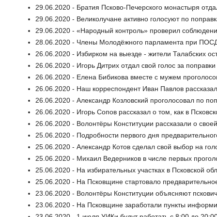
29.06.2020 - Братия Псково-Печерского монастыря отда
29.06.2020 - Великолучане активно голосуют по поправ
29.06.2020 - «Народный контроль» проверил соблюдени
28.06.2020 - Члены Молодёжного парламента при ПОСД
26.06.2020 - Избирком на выезде - жители Талабских о
26.06.2020 - Игорь Дитрих отдал свой голос за поправки
26.06.2020 - Елена Бибикова вместе с мужем проголосо
26.06.2020 - Наш корреспондент Иван Павлов рассказал
26.06.2020 - Александр Козловский проголосовал по по
26.06.2020 - Игорь Сопов рассказал о том, как в Псков
26.06.2020 - Волонтёры Конституции рассказали о свое
25.06.2020 - Подробности первого дня предварительног
25.06.2020 - Александр Котов сделал свой выбор на го
25.06.2020 - Михаил Ведерников в числе первых прого
25.06.2020 - На избирательных участках в Псковской о
25.06.2020 - На Псковщине стартовало предварительно
23.06.2020 - Волонтёры Конституции объясняют пскович
23.06.2020 - На Псковщине заработали пункты информ
23.06.2020 - 1 июля УИКи будут работать с 8:00 до 20:0