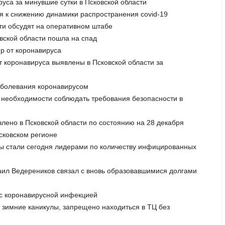
руса за минувшие сутки в Псковской области
ия к снижению динамики распространения covid-19
сти обсудят на оперативном штабе
овской области пошла на спад
ер от коронавируса
т коронавируса выявлены в Псковской области за
заболевания коронавирусом
 необходимости соблюдать требования безопасности в
влено в Псковской области по состоянию на 28 декабря
псковском регионе
оны стали сегодня лидерами по количеству инфицированных
хаил Ведереников связал с вновь образовавшимися долгами
к с коронавирусной инфекцией
ь зимние каникулы, запрещено находиться в ТЦ без