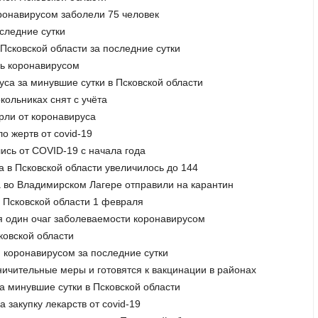
оронавирусом заболели 75 человек
оследние сутки
 Псковской области за последние сутки
сь коронавирусом
уса за минувшие сутки в Псковской области
кольниках снят с учёта
ерли от коронавируса
о жертв от covid-19
лись от COVID-19 c начала года
а в Псковской области увеличилось до 144
да во Владимирском Лагере отправили на карантин
в Псковской области 1 февраля
ся один очаг заболеваемости коронавирусом
ковской области
я коронавирусом за последние сутки
аничительные меры и готовятся к вакцинации в районах
за минувшие сутки в Псковской области
а закупку лекарств от covid-19