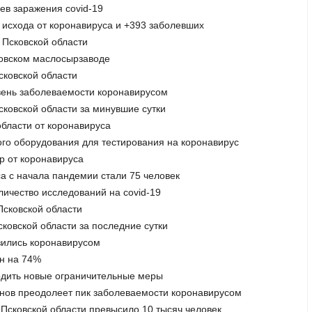
аев заражения covid-19
х исхода от коронавируса и +393 заболевших
в Псковской области
ховском маслосырзаводе
сковской области
овень заболеваемости коронавирусом
сковской области за минувшие сутки
области от коронавируса
вого оборудования для тестирования на коронавирус
р от коронавируса
са с начала пандемии стали 75 человек
личество исследований на covid-19
Псковской области
сковской области за последние сутки
азились коронавирусом
ен на 74%
водить новые ограничительные меры
ионов преодолеет пик заболеваемости коронавирусом
 Псковской области превысило 10 тысяч человек