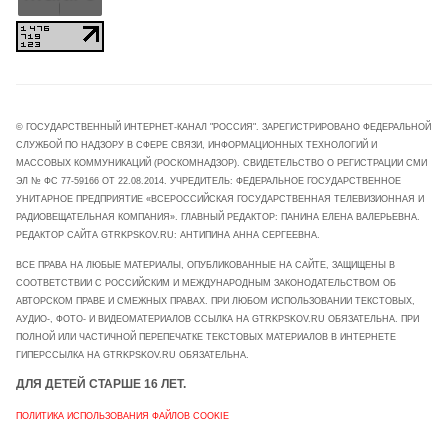
© ГОСУДАРСТВЕННЫЙ ИНТЕРНЕТ-КАНАЛ "РОССИЯ". ЗАРЕГИСТРИРОВАНО ФЕДЕРАЛЬНОЙ
СЛУЖБОЙ ПО НАДЗОРУ В СФЕРЕ СВЯЗИ, ИНФОРМАЦИОННЫХ ТЕХНОЛОГИЙ И
МАССОВЫХ КОММУНИКАЦИЙ (РОСКОМНАДЗОР). СВИДЕТЕЛЬСТВО О РЕГИСТРАЦИИ СМИ
ЭЛ № ФС 77-59166 ОТ 22.08.2014. УЧРЕДИТЕЛЬ: ФЕДЕРАЛЬНОЕ ГОСУДАРСТВЕННОЕ
УНИТАРНОЕ ПРЕДПРИЯТИЕ «ВСЕРОССИЙСКАЯ ГОСУДАРСТВЕННАЯ ТЕЛЕВИЗИОННАЯ И
РАДИОВЕЩАТЕЛЬНАЯ КОМПАНИЯ». ГЛАВНЫЙ РЕДАКТОР: ПАНИНА ЕЛЕНА ВАЛЕРЬЕВНА.
РЕДАКТОР САЙТА GTRKPSKOV.RU: АНТИПИНА АННА СЕРГЕЕВНА.
ВСЕ ПРАВА НА ЛЮБЫЕ МАТЕРИАЛЫ, ОПУБЛИКОВАННЫЕ НА САЙТЕ, ЗАЩИЩЕНЫ В
СООТВЕТСТВИИ С РОССИЙСКИМ И МЕЖДУНАРОДНЫМ ЗАКОНОДАТЕЛЬСТВОМ ОБ
АВТОРСКОМ ПРАВЕ И СМЕЖНЫХ ПРАВАХ. ПРИ ЛЮБОМ ИСПОЛЬЗОВАНИИ ТЕКСТОВЫХ,
АУДИО-, ФОТО- И ВИДЕОМАТЕРИАЛОВ ССЫЛКА НА GTRKPSKOV.RU ОБЯЗАТЕЛЬНА. ПРИ
ПОЛНОЙ ИЛИ ЧАСТИЧНОЙ ПЕРЕПЕЧАТКЕ ТЕКСТОВЫХ МАТЕРИАЛОВ В ИНТЕРНЕТЕ
ГИПЕРССЫЛКА НА GTRKPSKOV.RU ОБЯЗАТЕЛЬНА.
ДЛЯ ДЕТЕЙ СТАРШЕ 16 ЛЕТ.
ПОЛИТИКА ИСПОЛЬЗОВАНИЯ ФАЙЛОВ COOKIE