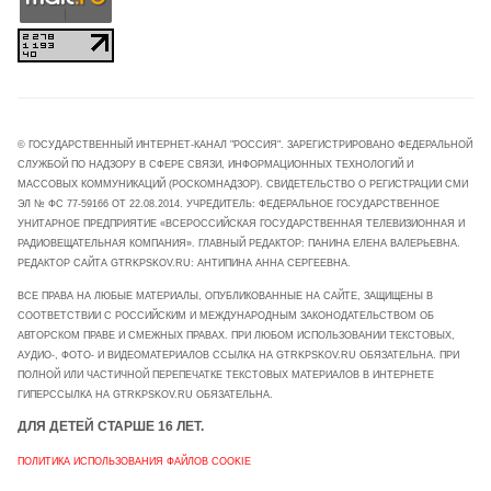
© ГОСУДАРСТВЕННЫЙ ИНТЕРНЕТ-КАНАЛ "РОССИЯ". ЗАРЕГИСТРИРОВАНО ФЕДЕРАЛЬНОЙ
СЛУЖБОЙ ПО НАДЗОРУ В СФЕРЕ СВЯЗИ, ИНФОРМАЦИОННЫХ ТЕХНОЛОГИЙ И
МАССОВЫХ КОММУНИКАЦИЙ (РОСКОМНАДЗОР). СВИДЕТЕЛЬСТВО О РЕГИСТРАЦИИ СМИ
ЭЛ № ФС 77-59166 ОТ 22.08.2014. УЧРЕДИТЕЛЬ: ФЕДЕРАЛЬНОЕ ГОСУДАРСТВЕННОЕ
УНИТАРНОЕ ПРЕДПРИЯТИЕ «ВСЕРОССИЙСКАЯ ГОСУДАРСТВЕННАЯ ТЕЛЕВИЗИОННАЯ И
РАДИОВЕЩАТЕЛЬНАЯ КОМПАНИЯ». ГЛАВНЫЙ РЕДАКТОР: ПАНИНА ЕЛЕНА ВАЛЕРЬЕВНА.
РЕДАКТОР САЙТА GTRKPSKOV.RU: АНТИПИНА АННА СЕРГЕЕВНА.
ВСЕ ПРАВА НА ЛЮБЫЕ МАТЕРИАЛЫ, ОПУБЛИКОВАННЫЕ НА САЙТЕ, ЗАЩИЩЕНЫ В
СООТВЕТСТВИИ С РОССИЙСКИМ И МЕЖДУНАРОДНЫМ ЗАКОНОДАТЕЛЬСТВОМ ОБ
АВТОРСКОМ ПРАВЕ И СМЕЖНЫХ ПРАВАХ. ПРИ ЛЮБОМ ИСПОЛЬЗОВАНИИ ТЕКСТОВЫХ,
АУДИО-, ФОТО- И ВИДЕОМАТЕРИАЛОВ ССЫЛКА НА GTRKPSKOV.RU ОБЯЗАТЕЛЬНА. ПРИ
ПОЛНОЙ ИЛИ ЧАСТИЧНОЙ ПЕРЕПЕЧАТКЕ ТЕКСТОВЫХ МАТЕРИАЛОВ В ИНТЕРНЕТЕ
ГИПЕРССЫЛКА НА GTRKPSKOV.RU ОБЯЗАТЕЛЬНА.
ДЛЯ ДЕТЕЙ СТАРШЕ 16 ЛЕТ.
ПОЛИТИКА ИСПОЛЬЗОВАНИЯ ФАЙЛОВ COOKIE