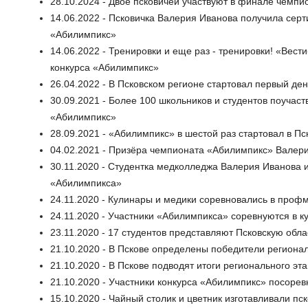
28.10.2024 - Двое псковичей участвуют в финале чемп
14.06.2022 - Псковичка Валерия Иванова получила сер
«Абилимпикс»
14.06.2022 - Тренировки и еще раз - тренировки! «Вес
конкурса «Абилимпикс»
26.04.2022 - В Псковском регионе стартовал первый д
30.09.2021 - Более 100 школьников и студентов поучас
«Абилимпикс»
28.09.2021 - «Абилимпикс» в шестой раз стартовал в Пс
04.02.2021 - Призёра чемпионата «Абилимпикс» Валер
30.11.2020 - Студентка медколледжа Валерия Иванова 
«Абилимпикса»
24.11.2020 - Кулинары и медики соревновались в проф
24.11.2020 - Участники «Абилимпикса» соревнуются в 
23.11.2020 - 17 студентов представляют Псковскую об
21.10.2020 - В Пскове определены победители региона
21.10.2020 - В Пскове подводят итоги регионального э
21.10.2020 - Участники конкурса «Абилимпикс» посоре
15.10.2020 - Чайный столик и цветник изготавливали п