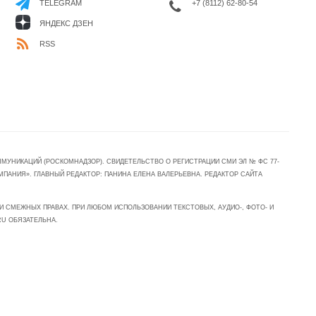
+7 (8112) 62-80-54
TELEGRAM
ЯНДЕКС ДЗЕН
RSS
УНИКАЦИЙ (РОСКОМНАДЗОР). СВИДЕТЕЛЬСТВО О РЕГИСТРАЦИИ СМИ ЭЛ № ФС 77-
МПАНИЯ». ГЛАВНЫЙ РЕДАКТОР: ПАНИНА ЕЛЕНА ВАЛЕРЬЕВНА. РЕДАКТОР САЙТА
 СМЕЖНЫХ ПРАВАХ. ПРИ ЛЮБОМ ИСПОЛЬЗОВАНИИ ТЕКСТОВЫХ, АУДИО-, ФОТО- И
RU ОБЯЗАТЕЛЬНА.