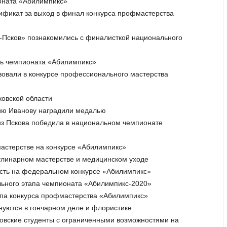
ионата «Абилимпикс»
тификат за выход в финал конкурса профмастерства
ти-Псков» познакомились с финалисткой национального
ень чемпионата «Абилимпикс»
твовали в конкурсе профессионального мастерства
ковской области
ию Иванову наградили медалью
из Пскова победила в национальном чемпионате
мастерстве на конкурсе «Абилимпикс»
кулинарном мастерстве и медицинском уходе
ласть на федеральном конкурсе «Абилимпикс»
льного этапа чемпионата «Абилимпикс-2020»
тапа конкурса профмастерства «Абилимпикс»
внуются в гончарном деле и флористике
сковские студенты с ограниченными возможностями на