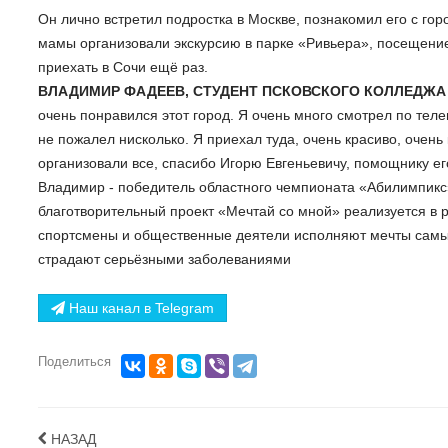
Он лично встретил подростка в Москве, познакомил его с горо
мамы организовали экскурсию в парке «Ривьера», посещени
приехать в Сочи ещё раз.
ВЛАДИМИР ФАДЕЕВ, СТУДЕНТ ПСКОВСКОГО КОЛЛЕДЖА
очень понравился этот город. Я очень много смотрел по теле
не пожалел нисколько. Я приехал туда, очень красиво, очен
организовали все, спасибо Игорю Евгеньевичу, помощнику ег
Владимир - победитель областного чемпионата «Абилимпикс
благотворительный проект «Мечтай со мной» реализуется в р
спортсмены и общественные деятели исполняют мечты самых 
страдают серьёзными заболеваниями
Наш канал в Telegram
Поделиться
НАЗАД