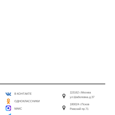
115162 г.Москва
В КОНТАКТЕ
ул.Шаболовка д.37
ОДНОКЛАССНИКИ
180024 г.Псков
МАКС
Рижский пр.71