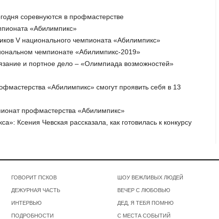
годня соревнуются в профмастерстве
емпионата «Абилимпикс»
тников V национального чемпионата «Абилимпикс»
ациональном чемпионате «Абилимпикс-2019»
 вязание и портное дело – «Олимпиада возможностей»
рофмастерства «Абилимпикс» смогут проявить себя в 13
емпионат профмастерства «Абилимпикс»
а»: Ксения Чевская рассказала, как готовилась к конкурсу
ГОВОРИТ ПСКОВ
ШОУ ВЕЖЛИВЫХ ЛЮДЕЙ
ДЕЖУРНАЯ ЧАСТЬ
ВЕЧЕР С ЛЮБОВЬЮ
ИНТЕРВЬЮ
ДЕД, Я ТЕБЯ ПОМНЮ
ПОДРОБНОСТИ
С МЕСТА СОБЫТИЙ