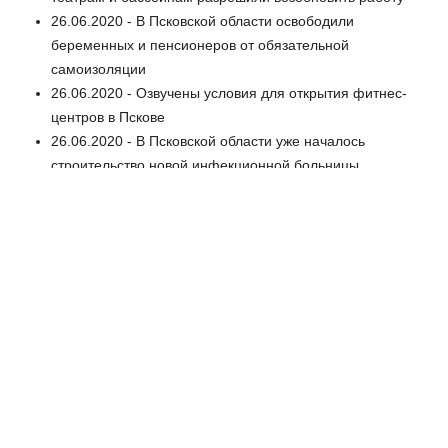
26.06.2020 - В Псковской области освободили
беременных и пенсионеров от обязательной
самоизоляции
26.06.2020 - Озвучены условия для открытия фитнес-
центров в Пскове
26.06.2020 - В Псковской области уже началось
строительство новой инфекционной больницы
26.06.2020 - Михаил Ведерников отметил увеличение
доли свободного коечного фонда
26.06.2020 - Впервые с начала пандемии: на
Псковщине 15-процентное снижение заболеваемости
covid-19
05.06.2020 - Помощь детям в случае травмы временно
будет оказываться в Областной детской больнице
05.06.2020 - Александр Нестерук: Сотрудники
администрации Плюсского района маски надевали
только на видеоселекторы
05.06.2020 - Подробности вспышки коронавируса в