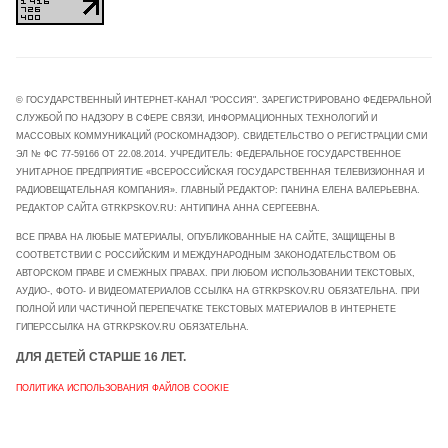
© ГОСУДАРСТВЕННЫЙ ИНТЕРНЕТ-КАНАЛ "РОССИЯ". ЗАРЕГИСТРИРОВАНО ФЕДЕРАЛЬНОЙ
СЛУЖБОЙ ПО НАДЗОРУ В СФЕРЕ СВЯЗИ, ИНФОРМАЦИОННЫХ ТЕХНОЛОГИЙ И
МАССОВЫХ КОММУНИКАЦИЙ (РОСКОМНАДЗОР). СВИДЕТЕЛЬСТВО О РЕГИСТРАЦИИ СМИ
ЭЛ № ФС 77-59166 ОТ 22.08.2014. УЧРЕДИТЕЛЬ: ФЕДЕРАЛЬНОЕ ГОСУДАРСТВЕННОЕ
УНИТАРНОЕ ПРЕДПРИЯТИЕ «ВСЕРОССИЙСКАЯ ГОСУДАРСТВЕННАЯ ТЕЛЕВИЗИОННАЯ И
РАДИОВЕЩАТЕЛЬНАЯ КОМПАНИЯ». ГЛАВНЫЙ РЕДАКТОР: ПАНИНА ЕЛЕНА ВАЛЕРЬЕВНА.
РЕДАКТОР САЙТА GTRKPSKOV.RU: АНТИПИНА АННА СЕРГЕЕВНА.
ВСЕ ПРАВА НА ЛЮБЫЕ МАТЕРИАЛЫ, ОПУБЛИКОВАННЫЕ НА САЙТЕ, ЗАЩИЩЕНЫ В
СООТВЕТСТВИИ С РОССИЙСКИМ И МЕЖДУНАРОДНЫМ ЗАКОНОДАТЕЛЬСТВОМ ОБ
АВТОРСКОМ ПРАВЕ И СМЕЖНЫХ ПРАВАХ. ПРИ ЛЮБОМ ИСПОЛЬЗОВАНИИ ТЕКСТОВЫХ,
АУДИО-, ФОТО- И ВИДЕОМАТЕРИАЛОВ ССЫЛКА НА GTRKPSKOV.RU ОБЯЗАТЕЛЬНА. ПРИ
ПОЛНОЙ ИЛИ ЧАСТИЧНОЙ ПЕРЕПЕЧАТКЕ ТЕКСТОВЫХ МАТЕРИАЛОВ В ИНТЕРНЕТЕ
ГИПЕРССЫЛКА НА GTRKPSKOV.RU ОБЯЗАТЕЛЬНА.
ДЛЯ ДЕТЕЙ СТАРШЕ 16 ЛЕТ.
ПОЛИТИКА ИСПОЛЬЗОВАНИЯ ФАЙЛОВ COOKIE