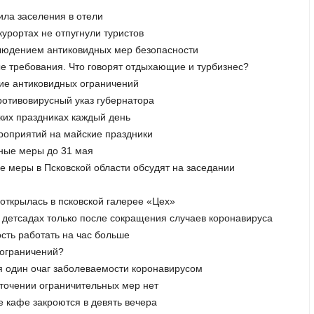
ила заселения в отели
урортах не отпугнули туристов
облюдением антиковидных мер безопасности
вые требования. Что говорят отдыхающие и турбизнес?
ние антиковидных ограничений
противовирусный указ губернатора
ских праздниках каждый день
ероприятий на майские праздники
ьные меры до 31 мая
е меры в Псковской области обсудят на заседании
 открылась в псковской галерее «Цех»
 детсадах только после сокращения случаев коронавируса
сть работать на час больше
х ограничений?
ся один очаг заболеваемости коронавирусом
сточении ограничительных мер нет
ие кафе закроются в девять вечера