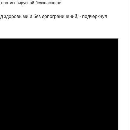
противовирусной безопасности.
д здоровыми и без допограничений, - подчеркнул