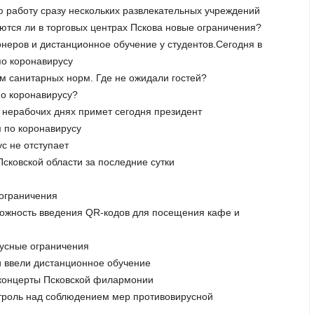
ю работу сразу нескольких развлекательных учреждений
аются ли в торговых центрах Пскова новые ограничения?
неров и дистанционное обучение у студентов.Сегодня в
по коронавирусу
м санитарных норм. Где не ожидали гостей?
по коронавирусу?
о нерабочих днях примет сегодня президент
м по коронавирусу
с не отступает
Псковской области за последние сутки
 ограничения
зможность введения QR-кодов для посещения кафе и
русные ограничения
и ввели дистанционное обучение
е концерты Псковской филармонии
нтроль над соблюдением мер противовирусной