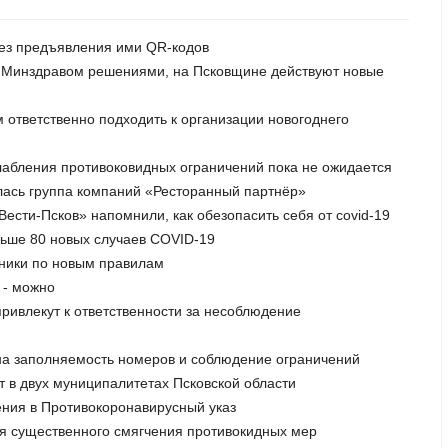
без предъявления ими QR-кодов
 и Минздравом решениями, на Псковщине действуют новые
м ответственно подходить к организации новогоднего
лабления противоковидных ограничений пока не ожидается
ылась группа компаний «Ресторанный партнёр»
«Вести-Псков» напомнили, как обезопасить себя от covid-19
ньше 80 новых случаев СOVID-19
нники по новым правилам
 - можно
привлекут к ответственности за несоблюдение
 на заполняемость номеров и соблюдение ограничений
т в двух муниципалитетах Псковской области
ения в Противокоронавирусный указ
для существенного смягчения противокидных мер