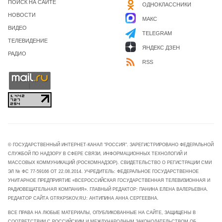
ПОИСК НА САЙТЕ
ОДНОКЛАССНИКИ
НОВОСТИ
МАКС
ВИДЕО
TELEGRAM
ТЕЛЕВИДЕНИЕ
ЯНДЕКС ДЗЕН
РАДИО
RSS
© ГОСУДАРСТВЕННЫЙ ИНТЕРНЕТ-КАНАЛ "РОССИЯ". ЗАРЕГИСТРИРОВАНО ФЕДЕРАЛЬНОЙ
СЛУЖБОЙ ПО НАДЗОРУ В СФЕРЕ СВЯЗИ, ИНФОРМАЦИОННЫХ ТЕХНОЛОГИЙ И
МАССОВЫХ КОММУНИКАЦИЙ (РОСКОМНАДЗОР). СВИДЕТЕЛЬСТВО О РЕГИСТРАЦИИ СМИ
ЭЛ № ФС 77-59166 ОТ 22.08.2014. УЧРЕДИТЕЛЬ: ФЕДЕРАЛЬНОЕ ГОСУДАРСТВЕННОЕ
УНИТАРНОЕ ПРЕДПРИЯТИЕ «ВСЕРОССИЙСКАЯ ГОСУДАРСТВЕННАЯ ТЕЛЕВИЗИОННАЯ И
РАДИОВЕЩАТЕЛЬНАЯ КОМПАНИЯ». ГЛАВНЫЙ РЕДАКТОР: ПАНИНА ЕЛЕНА ВАЛЕРЬЕВНА.
РЕДАКТОР САЙТА GTRKPSKOV.RU: АНТИПИНА АННА СЕРГЕЕВНА.
ВСЕ ПРАВА НА ЛЮБЫЕ МАТЕРИАЛЫ, ОПУБЛИКОВАННЫЕ НА САЙТЕ, ЗАЩИЩЕНЫ В
СООТВЕТСТВИИ С РОССИЙСКИМ И МЕЖДУНАРОДНЫМ ЗАКОНОДАТЕЛЬСТВОМ ОБ