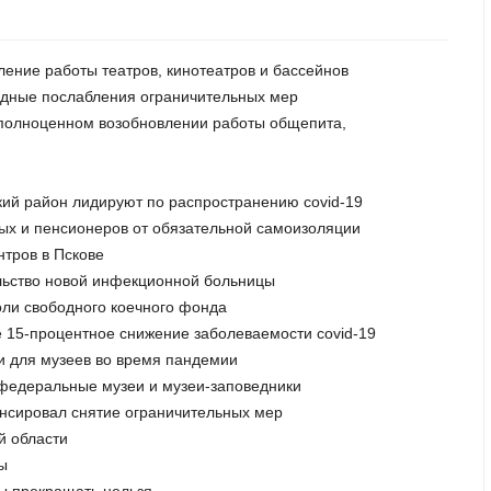
ление работы театров, кинотеатров и бассейнов
едные послабления ограничительных мер
о полноценном возобновлении работы общепита,
ский район лидируют по распространению covid-19
ных и пенсионеров от обязательной самоизоляции
нтров в Пскове
ельство новой инфекционной больницы
оли свободного коечного фонда
е 15-процентное снижение заболеваемости covid-19
и для музеев во время пандемии
 федеральные музеи и музеи-заповедники
онсировал снятие ограничительных мер
ой области
ры