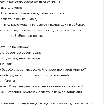
ать статистику смертности от covid-19
я дистанционно
 Псковской области замедлилась в 3 раза
й области в ближайшие дни?
аничительные меры и готовятся к вакцинации в районах
ти разрешат, если продолжится спад заболеваемости
постановкой «Весёлая репка»
катания на коньках
ые отборочные соревнования
аботу учреждений культуры
ничениями
 борьбе с коронавирусом. Что известно к этой минуте?
сом обсуждают сегодня на оперативном штабе
й области
астет. Кому сегодня разрешено выезжать в Евросоюз?
администрации Псковской области в период пандемии
сти назвал прошлую неделю одной из самых худших за лето