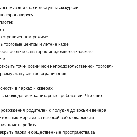
убы, музеи и стали доступны экскурсии
 по коронавирусу
лиотек
ят
 в ограниченном режиме
сь торговые центры и летние кафе
о обеспечению санитарно-эпидемиологического
сти
открыть точки розничной непродовольственной торговли
ервому этапу снятия ограничений
сности в парках и скверах
но с соблюдением санитарных требований. Что ещё
провождения родителей с полудня до восьми вечера
ичительные меры из-за высокой заболеваемости
ния начать работу
закрыть парки и общественные пространства за