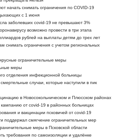
ры прекращать нельзя
уют начать снимать ограничения по COVID-19
тдыхающих с 1 июня
исла заболевших covid-19 не превышают 3%
коронавирусу возможно провести в три этапа
иллиардов рублей на выплаты детям до трех лет
ам снимать ограничения с учетом региональных
авирусные ограничительные меры
льные меры
кого отделения инфекционной больницы
 смертельные случаи, которые наступили в пик
акцинацию в Новосокольническом и Плюсском районах
 кампанию от covid-19 в районных больницах
рования и вакцинации псковичей от covid-19
сти поддержал смягчение ограничительных мер
граничительные меры в Псковской области
ть требования по самоизоляции и удалёнке