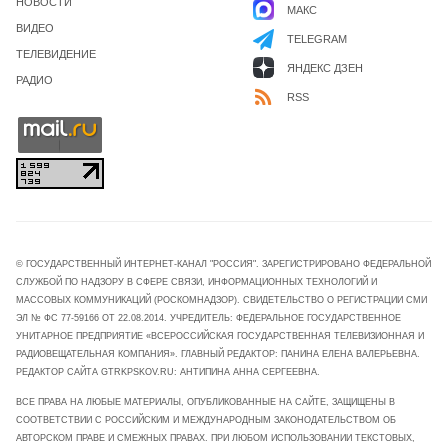
НОВОСТИ
МАКС
ВИДЕО
TELEGRAM
ТЕЛЕВИДЕНИЕ
ЯНДЕКС ДЗЕН
РАДИО
RSS
© ГОСУДАРСТВЕННЫЙ ИНТЕРНЕТ-КАНАЛ "РОССИЯ". ЗАРЕГИСТРИРОВАНО ФЕДЕРАЛЬНОЙ
СЛУЖБОЙ ПО НАДЗОРУ В СФЕРЕ СВЯЗИ, ИНФОРМАЦИОННЫХ ТЕХНОЛОГИЙ И
МАССОВЫХ КОММУНИКАЦИЙ (РОСКОМНАДЗОР). СВИДЕТЕЛЬСТВО О РЕГИСТРАЦИИ СМИ
ЭЛ № ФС 77-59166 ОТ 22.08.2014. УЧРЕДИТЕЛЬ: ФЕДЕРАЛЬНОЕ ГОСУДАРСТВЕННОЕ
УНИТАРНОЕ ПРЕДПРИЯТИЕ «ВСЕРОССИЙСКАЯ ГОСУДАРСТВЕННАЯ ТЕЛЕВИЗИОННАЯ И
РАДИОВЕЩАТЕЛЬНАЯ КОМПАНИЯ». ГЛАВНЫЙ РЕДАКТОР: ПАНИНА ЕЛЕНА ВАЛЕРЬЕВНА.
РЕДАКТОР САЙТА GTRKPSKOV.RU: АНТИПИНА АННА СЕРГЕЕВНА.
ВСЕ ПРАВА НА ЛЮБЫЕ МАТЕРИАЛЫ, ОПУБЛИКОВАННЫЕ НА САЙТЕ, ЗАЩИЩЕНЫ В
СООТВЕТСТВИИ С РОССИЙСКИМ И МЕЖДУНАРОДНЫМ ЗАКОНОДАТЕЛЬСТВОМ ОБ
АВТОРСКОМ ПРАВЕ И СМЕЖНЫХ ПРАВАХ. ПРИ ЛЮБОМ ИСПОЛЬЗОВАНИИ ТЕКСТОВЫХ,