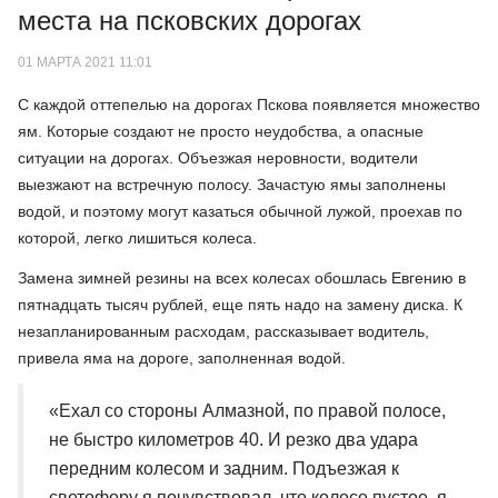
места на псковских дорогах
01 МАРТА 2021 11:01
С каждой оттепелью на дорогах Пскова появляется множество
ям. Которые создают не просто неудобства, а опасные
ситуации на дорогах. Объезжая неровности, водители
выезжают на встречную полосу. Зачастую ямы заполнены
водой, и поэтому могут казаться обычной лужой, проехав по
которой, легко лишиться колеса.
Замена зимней резины на всех колесах обошлась Евгению в
пятнадцать тысяч рублей, еще пять надо на замену диска. К
незапланированным расходам, рассказывает водитель,
привела яма на дороге, заполненная водой.
«Ехал со стороны Алмазной, по правой полосе,
не быстро километров 40. И резко два удара
передним колесом и задним. Подъезжая к
светофору я почувствовал, что колесо пустое, я