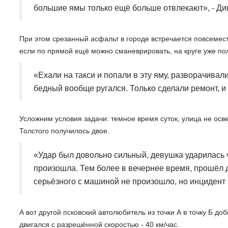
большие ямы только ещё больше отвлекают», - Ди
При этом срезанный асфальт в городе встречается повсемест
если по прямой ещё можно сманеврировать, на круге уже пол
«Ехали на такси и попали в эту яму, разворачивал
бедный вообще ругался. Только сделали ремонт, и 
Усложним условия задачи: темное время суток, улица не осв
Толстого получилось двое.
«Удар был довольно сильный, девушка ударилась 
произошла. Тем более в вечернее время, прошёл д
серьёзного с машиной не произошло, но инцидент 
А вот другой псковский автолюбитель из точки А в точку Б до
двигался с разрешённой скоростью - 40 км/час.