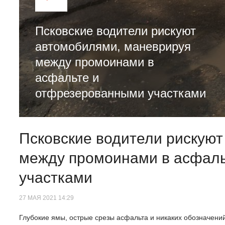
Псковские водители рискуют
автомобилями, маневрируя
между промоинами в
асфальте и
отфрезерованными участками
Псковские водители рискую
между промоинами в асфал
участками
27 МАЯ 2021 14:29
Глубокие ямы, острые срезы асфальта и никаких обозначени