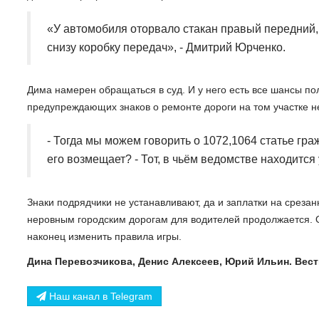
«У автомобиля оторвало стакан правый передний
снизу коробку передач», - Дмитрий Юрченко.
Дима намерен обращаться в суд. И у него есть все шансы по
предупреждающих знаков о ремонте дороги на том участке н
- Тогда мы можем говорить о 1072,1064 статье граж
его возмещает? - Тот, в чьём ведомстве находится 
Знаки подрядчики не устанавливают, да и заплатки на среза
неровным городским дорогам для водителей продолжается. О
наконец изменить правила игры.
Дина Перевозчикова, Денис Алексеев, Юрий Ильин. Вес
Наш канал в Telegram