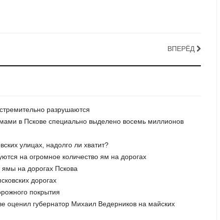
ВПЕРЁД
и стремительно разрушаются
ямами в Пскове специально выделено восемь миллионов
вских улицах, надолго ли хватит?
луются на огромное количество ям на дорогах
л ямы на дорогах Пскова
сковских дорогах
орожного покрытия
ове оценил губернатор Михаил Ведерников на майских