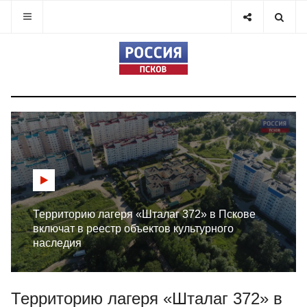
Территорию лагеря «Шталаг 372» в Пскове
включат в реестр объектов культурного
наследия
Территорию лагеря «Шталаг 372» в