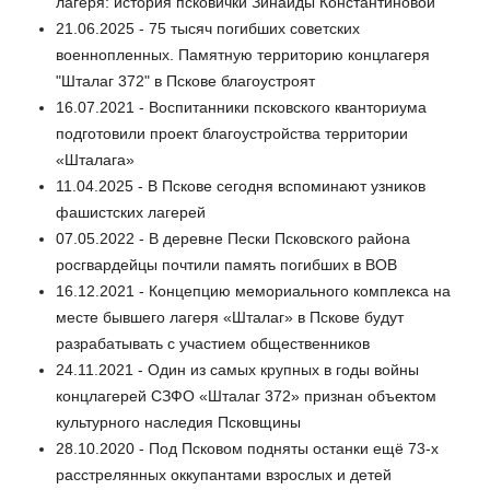
лагеря: история псковички Зинаиды Константиновой
21.06.2025 - 75 тысяч погибших советских
военнопленных. Памятную территорию концлагеря
"Шталаг 372" в Пскове благоустроят
16.07.2021 - Воспитанники псковского кванториума
подготовили проект благоустройства территории
«Шталага»
11.04.2025 - В Пскове сегодня вспоминают узников
фашистских лагерей
07.05.2022 - В деревне Пески Псковского района
росгвардейцы почтили память погибших в ВОВ
16.12.2021 - Концепцию мемориального комплекса на
месте бывшего лагеря «Шталаг» в Пскове будут
разрабатывать с участием общественников
24.11.2021 - Один из самых крупных в годы войны
концлагерей СЗФО «Шталаг 372» признан объектом
культурного наследия Псковщины
28.10.2020 - Под Псковом подняты останки ещё 73-х
расстрелянных оккупантами взрослых и детей