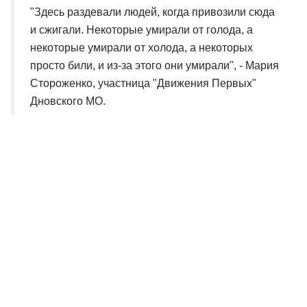
"Здесь раздевали людей, когда привозили сюда
и сжигали. Некоторые умирали от голода, а
некоторые умирали от холода, а некоторых
просто били, и из-за этого они умирали", - Мария
Стороженко, участница "Движения Первых"
Дновского МО.
Все пленные этого лагеря - не меньше 25 тысяч человек -
погибли, объясняют экскурсоводы. И активные работы по
поиску места захоронения удалось начать лишь пять лет
назад. С этого момента здесь регулярно работает поисковый
батальон Министерства обороны, проходят "Вахты памяти" с
волонтерами из России и приезжают дедовичские поисковики.
"Мы выехали сюда, невзирая на праздник. Дети
отказались от мероприятий, для того чтобы
посмотреть на реальную работу своих