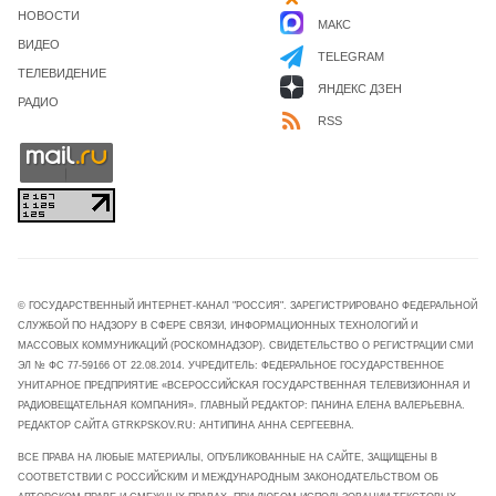
НОВОСТИ
МАКС
ВИДЕО
TELEGRAM
ТЕЛЕВИДЕНИЕ
ЯНДЕКС ДЗЕН
РАДИО
RSS
© ГОСУДАРСТВЕННЫЙ ИНТЕРНЕТ-КАНАЛ "РОССИЯ". ЗАРЕГИСТРИРОВАНО ФЕДЕРАЛЬНОЙ
СЛУЖБОЙ ПО НАДЗОРУ В СФЕРЕ СВЯЗИ, ИНФОРМАЦИОННЫХ ТЕХНОЛОГИЙ И
МАССОВЫХ КОММУНИКАЦИЙ (РОСКОМНАДЗОР). СВИДЕТЕЛЬСТВО О РЕГИСТРАЦИИ СМИ
ЭЛ № ФС 77-59166 ОТ 22.08.2014. УЧРЕДИТЕЛЬ: ФЕДЕРАЛЬНОЕ ГОСУДАРСТВЕННОЕ
УНИТАРНОЕ ПРЕДПРИЯТИЕ «ВСЕРОССИЙСКАЯ ГОСУДАРСТВЕННАЯ ТЕЛЕВИЗИОННАЯ И
РАДИОВЕЩАТЕЛЬНАЯ КОМПАНИЯ». ГЛАВНЫЙ РЕДАКТОР: ПАНИНА ЕЛЕНА ВАЛЕРЬЕВНА.
РЕДАКТОР САЙТА GTRKPSKOV.RU: АНТИПИНА АННА СЕРГЕЕВНА.
ВСЕ ПРАВА НА ЛЮБЫЕ МАТЕРИАЛЫ, ОПУБЛИКОВАННЫЕ НА САЙТЕ, ЗАЩИЩЕНЫ В
СООТВЕТСТВИИ С РОССИЙСКИМ И МЕЖДУНАРОДНЫМ ЗАКОНОДАТЕЛЬСТВОМ ОБ